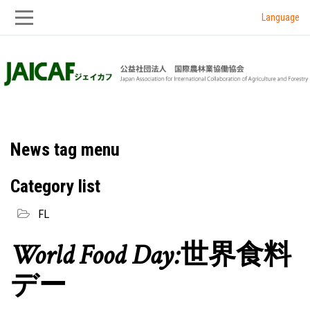
Language
Skip
Skip
to
to
main
main
navigation
content
News tag menu
Category list
FL
World Food Day:世界食料
デー