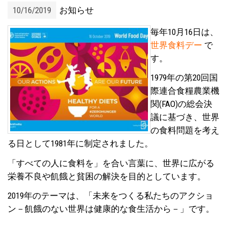
10/16/2019
お知らせ
毎年10月16日は、
世界食料デー
で
す。
1979年の第20回国
際連合食糧農業機
関(FAO)の総会決
議に基づき、世界
の食料問題を考え
る日として1981年に制定されました。
「すべての人に食料を」を合い言葉に、世界に広がる
栄養不良や飢餓と貧困の解決を目的としています。
2019年のテーマは、「未来をつくる私たちのアクショ
ン－飢餓のない世界は健康的な食生活から－」です。