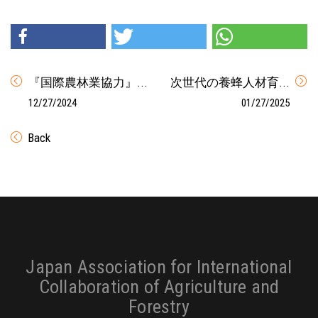
『国際農林業協力』...
次世代の養蜂人材育...
12/27/2024
01/27/2025
Back
Footer
Japan Association for International
Collaboration of Agriculture and
Forestry