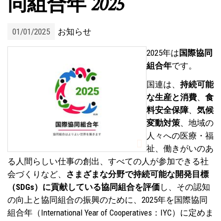
同組合年 2025
01/01/2025
お知らせ
2025年は
国際協同
組合年
です。
国連は、
持続可能
な生産と消費
、
食
料安全保障
、
気候
変動対策
、地域の
人々への医療・福
祉、働きがいのあ
る人間らしい仕事の創出、すべての人が参加できる社
会づくりなど、
さまざまな分野で持続可能な開発目標
（SDGs）に貢献している協同組合を評価
し、その認知
の向上と協同組合の振興のために、2025年を国際協同
組合年（International Year of Cooperatives：IYC）に定めま