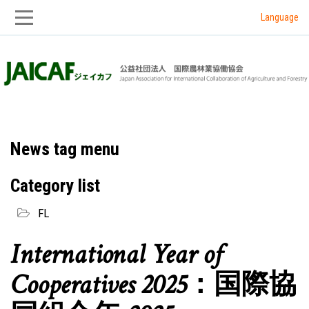
Language
Skip
Skip
to
to
main
main
navigation
content
News tag menu
Category list
FL
International Year of
Cooperatives 2025：国際協