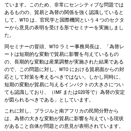
ています。このため、非常にセンシティブな問題では
あるものの、貿易と為替の関係を強く認識していると
して、WTO は、官民学と国際機関という４つのセクタ
ーから意見の表明を受ける形でセミナーを実施しまし
た。
同セミナーの冒頭、WTO ラミー事務局長は、「為替レ
ートは短期的な変動で貿易に影響を与えているもの
の、長期的な変動は産業調整が実施された結果である
ので、この問題に対し、WTO における貿易面からの対
応として対策を考えるべきではない。しかし同時に、
短期の変動が貿易に与えるインパクトの大きさについ
ても認識しており、（IMF またはG20等で）為替の安定
が図られるべきである」としています。
これに対し、ブラジルと南アフリカの民間分野から
は、為替の大きな変動が貿易に影響を与えている現状
があること自体が問題との意見が表明されています。