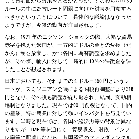
して貿易面から対策をとるかどうか、すなわちWTO の
ルールの中に為替レート問題に向けた対策を用意する
べきかということについて、具体的な議論はなかった
ようですが、今後の動向が注目されます。
なお、1971 年のニクソン・ショックの際、大幅な貿易
赤字を抱えた米国が、一方的にドルの金との兌換（だ
かん）制を放棄し、かつ各国に為替調整を求めました
が、その際、輸入に対して一時的に10％の課徴金を課
したことが想起されます。
日本においても、それまでの１ドル＝360 円というレ
ートが、スミソニアン会議による関税再調整により318
円となり、その後も調整が繰り返され、結局、変動相
場制となりました。現在では80 円前後となって、国内
の産業、特に農業に対して強いインパクトを与えてい
ます。当時と現在では、各国の経済力等の背景は異な
りますが、IMF 等を通じて、貿易収支、財政、インフ
レ率等に配慮しながら、各国経済のファンダメンタル