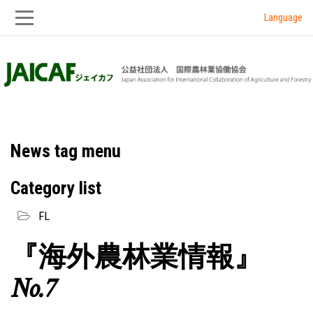
Language
Skip
Skip
to
to
main
main
navigation
content
News tag menu
Category list
FL
『海外農林業情報』
No.7