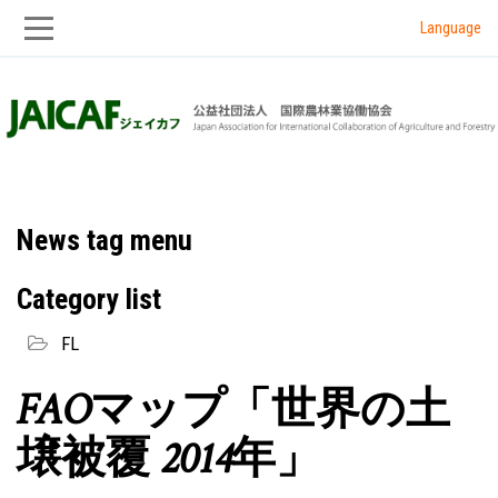
Language
Skip
Skip
to
to
main
main
navigation
content
News tag menu
Category list
FL
FAOマップ「世界の土
壌被覆 2014年」