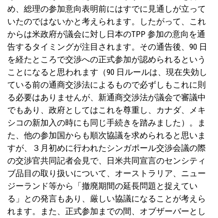
め、総理の参加意向表明前にはすでに見通しが立って
いたのではないかと考えられます。したがって、これ
からは米政府が議会に対し日本のTPP 参加の意向を通
告するタイミングが注目されます。その通告後、90 日
を経たところで交渉への正式参加が認められるという
ことになると思われます（90 日ルールは、現在失効し
ている前の通商交渉法によるもので必ずしもこれに則
る必要はありませんが、新通商交渉法が議会で審議中
でもあり、政府としてはこれを尊重し、カナダ、メキ
シコの新加入の時にも同じ手続きを踏みました）。ま
た、他の参加国からも順次協議を求められると思いま
すが、３月初めに行われたシンガポール交渉会議の際
の交渉官共同記者会見で、日米共同宣言のセンシティ
ブ品目の取り扱いについて、オーストラリア、ニュー
ジーランド等から「撤廃期間の延長問題と捉えてい
る」との発言もあり、厳しい協議になることが考えら
れます。また、正式参加までの間、オブザーバーとし