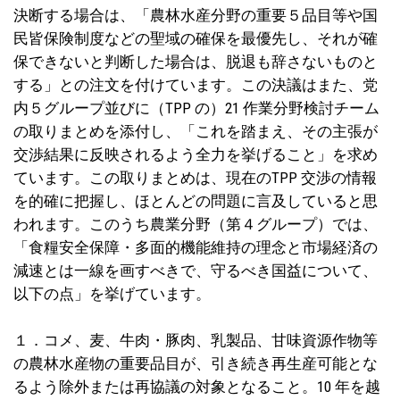
決断する場合は、「農林水産分野の重要５品目等や国
民皆保険制度などの聖域の確保を最優先し、それが確
保できないと判断した場合は、脱退も辞さないものと
する」との注文を付けています。この決議はまた、党
内５グループ並びに（TPP の）21 作業分野検討チーム
の取りまとめを添付し、「これを踏まえ、その主張が
交渉結果に反映されるよう全力を挙げること」を求め
ています。この取りまとめは、現在のTPP 交渉の情報
を的確に把握し、ほとんどの問題に言及していると思
われます。このうち農業分野（第４グループ）では、
「食糧安全保障・多面的機能維持の理念と市場経済の
減速とは一線を画すべきで、守るべき国益について、
以下の点」を挙げています。
１．コメ、麦、牛肉・豚肉、乳製品、甘味資源作物等
の農林水産物の重要品目が、引き続き再生産可能とな
るよう除外または再協議の対象となること。10 年を越