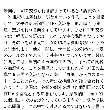
米国は、WTO 交渉が行き詰まっているとの認識の下、
「21 世紀の国際経済・貿易ルールを作る」ことを目指
して、太平洋沿岸諸国とTPP 交渉を、またEU とも別
途、交渉を行う意向を示しています。まさにTPP 交渉
では、幅広い分野のルール作りが中心課題となってお
り、その点を踏まえて、安倍総理は参加を急いだもの
と思われます。他方、関税、サービスの分野は、一定
のルールの下での個別交渉事項となっています。関税
に関しては、当初の４ヵ国のTPP では「すべての関税
を撤廃する」ことを目標としていましたが、米国の主
導で９ヵ国の交渉となった際、「白紙」から再スター
トすることとされ、その新たな枠組みが話し合われて
きました。米国は、各種の例外を設けた個別国との既
存FTA を基礎とする立場を譲らず、結果的に、全面的
に個別国間での交渉となっているようです。例外取扱
いの問題も、この中で交渉されるのではないかと思わ