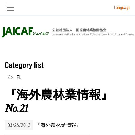
Language
Skip
Skip
to
to
main
main
navigation
content
Category list
FL
『海外農林業情報』
No.21
03/26/2013
『海外農林業情報』