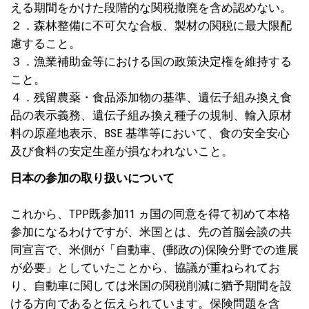
える期間をかけた段階的な関税撤廃を含め認めない。
２．森林整備に不可欠な合板、製材の関税に最大限配
慮すること。
３．漁業補助金等における国の政策決定権を維持する
こと。
４．残留農薬・食品添加物の基準、遺伝子組み換え食
品の表示義務、遺伝子組み換え種子の規制、輸入原材
料の原産地表示、BSE 基準等において、食の安全安心
及び食料の安定生産が損なわれないこと。
日本の参加の取り扱いについて
これから、TPP既参加11 ヵ国の同意を得て初めて本格
参加になるわけですが、米国とは、先の首脳会談の共
同宣言で、米側が「自動車、(郵政の)保険分野での進展
が必要」としていたことから、協議が重ねられてお
り、自動車に関しては米国の関税削減に猶予期間を設
ける方向であると伝えられています。保険問題を含