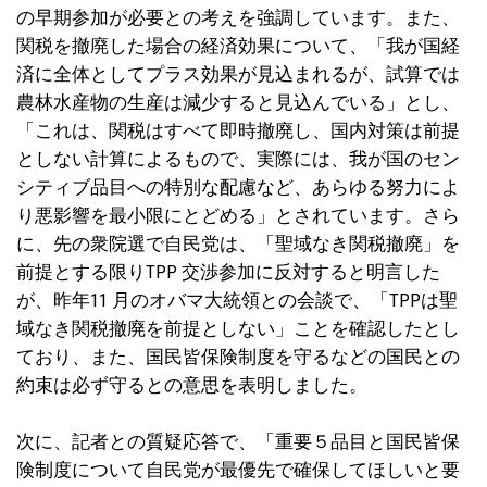
の早期参加が必要との考えを強調しています。また、
関税を撤廃した場合の経済効果について、「我が国経
済に全体としてプラス効果が見込まれるが、試算では
農林水産物の生産は減少すると見込んでいる」とし、
「これは、関税はすべて即時撤廃し、国内対策は前提
としない計算によるもので、実際には、我が国のセン
シティブ品目への特別な配慮など、あらゆる努力によ
り悪影響を最小限にとどめる」とされています。さら
に、先の衆院選で自民党は、「聖域なき関税撤廃」を
前提とする限りTPP 交渉参加に反対すると明言した
が、昨年11 月のオバマ大統領との会談で、「TPPは聖
域なき関税撤廃を前提としない」ことを確認したとし
ており、また、国民皆保険制度を守るなどの国民との
約束は必ず守るとの意思を表明しました。
次に、記者との質疑応答で、「重要５品目と国民皆保
険制度について自民党が最優先で確保してほしいと要