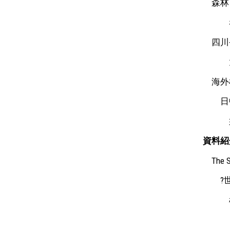
森林・
赤
四川省
大
海外
日中
須
資料紹
The Sta
?世界
松