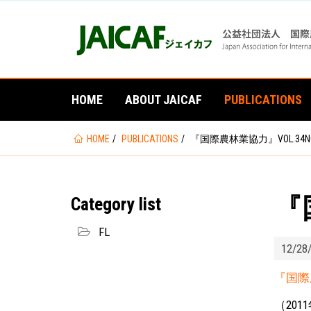
HOME
ABOUT JAICAF
PUBLICATIONS
You
HOME
PUBLICATIONS
『国際農林業協力』VOL.34N
are
here
『
Category list
FL
12/28
『国際農
（2011