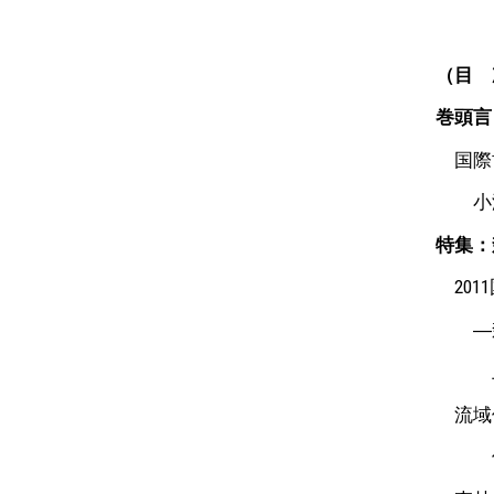
（目 
巻頭言
国際
小澤
特集：
201
―森
上
流域保
佐