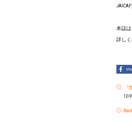
JAI
本誌は
詳しく
sha
『
12/0
Bac