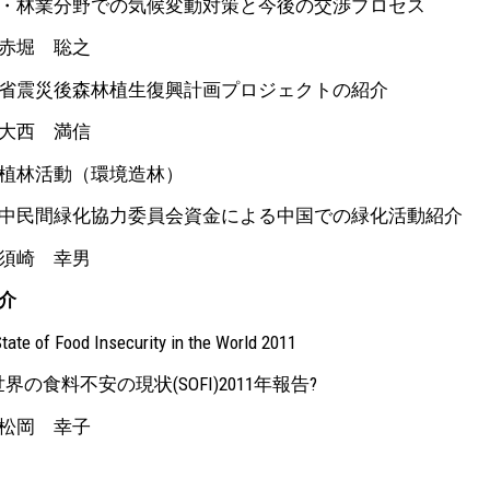
林業分野での気候変動対策と今後の交渉プロセス
堀 聡之
震災後森林植生復興計画プロジェクトの紹介
西 満信
植林活動（環境造林）
民間緑化協力委員会資金による中国での緑化活動紹介
崎 幸男
介
te of Food Insecurity in the World 2011
の食料不安の現状(SOFI)2011年報告?
岡 幸子