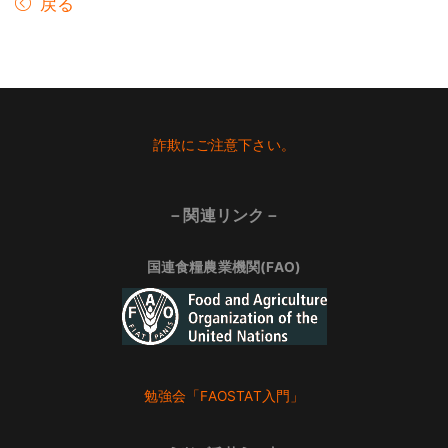
戻る
Footer
詐欺にご注意下さい。
－関連リンク－
国連食糧農業機関(FAO)
勉強会「FAOSTAT入門」