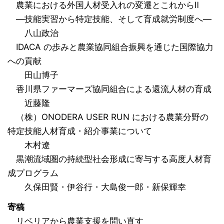
農業における外国人材受入れの変遷とこれからⅡ
―技能実習から特定技能、そして育成就労制度へ―
八山政治
IDACA の歩みと農業協同組合振興を通じた国際協力
への貢献
田山博子
香川県ファーマーズ協同組合による還流人材の育成
近藤隆
（株）ONODERA USER RUN における農業分野の
特定技能人材育成・紹介事業について
木村遼
黒潮流域圏の持続型社会形成に寄与する高度人材育
成プログラム
久保田賢・伊谷行・大島俊一郎・新保輝幸
寄稿
リベリアから農業支援を問い直す