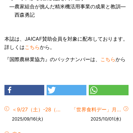
―農家組合が挑んだ精米機活用事業の成果と教訓―
西森勇記
本誌は、JAICAF賛助会員を対象に配布しております。
詳しくは
こちら
から。
『国際農林業協力』のバックナンバーは、
こちら
から
＜9/27（土）-28（...
「世界食料デー」月...
2025/09/16(火)
2025/10/01(水)