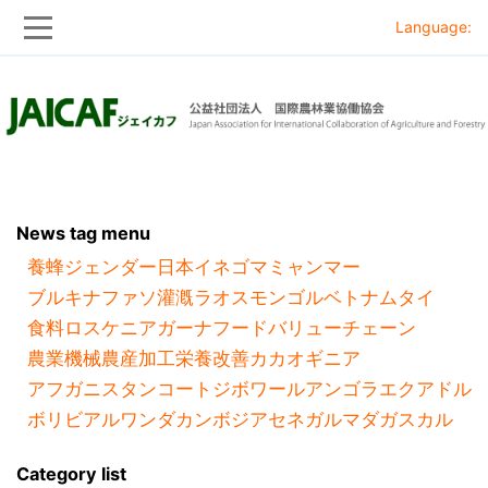
Language:
Skip
Skip
to
to
main
main
navigation
content
News tag menu
養蜂
ジェンダー
日本
イネ
ゴマ
ミャンマー
ブルキナファソ
灌漑
ラオス
モンゴル
ベトナム
タイ
食料ロス
ケニア
ガーナ
フードバリューチェーン
農業機械
農産加工
栄養改善
カカオ
ギニア
アフガニスタン
コートジボワール
アンゴラ
エクアドル
ボリビア
ルワンダ
カンボジア
セネガル
マダガスカル
Category list