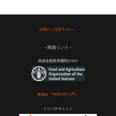
Footer
詐欺にご注意下さい。
－関連リンク－
国連食糧農業機関(FAO)
勉強会「FAOSTAT入門」
ミツバチサミット