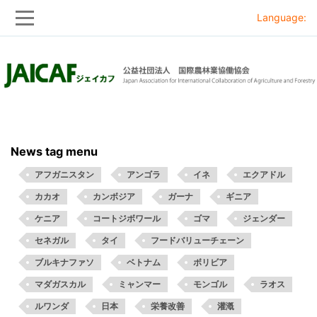
Language:
Skip
Skip
to
to
main
main
navigation
content
News tag menu
アフガニスタン
アンゴラ
イネ
エクアドル
カカオ
カンボジア
ガーナ
ギニア
ケニア
コートジボワール
ゴマ
ジェンダー
セネガル
タイ
フードバリューチェーン
ブルキナファソ
ベトナム
ボリビア
マダガスカル
ミャンマー
モンゴル
ラオス
ルワンダ
日本
栄養改善
灌漑