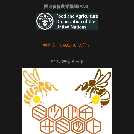
国連食糧農業機関(FAO)
勉強会「FAOSTAT入門」
ミツバチサミット