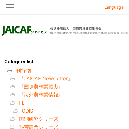
Language:
Skip
Skip
to
to
main
main
navigation
content
Category list
刊行物
『JAICAF Newsletter』
『国際農林業協力』
『海外農林業情報』
FL
CDIS
国別研究シリーズ
熱帯農業シリーズ