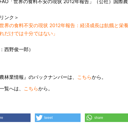
FAO「世界の食料不安の現状 2012年報告」（公社）国際農
リンク＞
世界の食料不安の現状 2012年報告：経済成長は飢餓と栄
れだけでは十分ではない」
：西野俊一郎）
農林業情報』のバックナンバーは、
こちら
から。
一覧へは、
こちら
から。
re
tweet
share