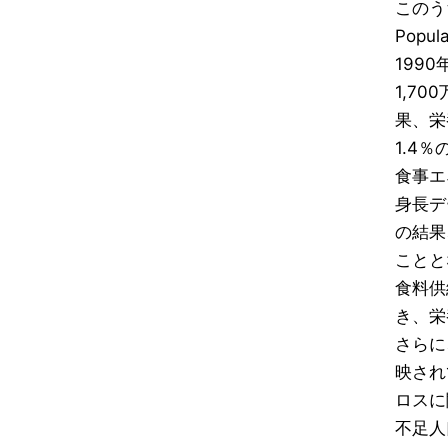
このう
Popul
199
1,7
果、栄
1.4
食事エ
身長デ
の結果
ことと
食料供
き、栄
さらに
映され
ロスに
不足人