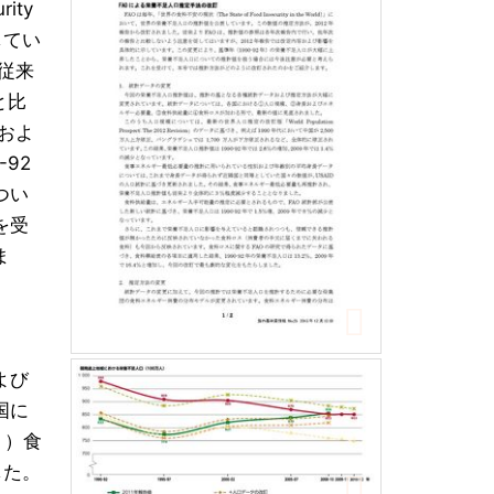
ity
してい
従来
と比
およ
92
つい
を受
ま
よび
国に
））食
した。