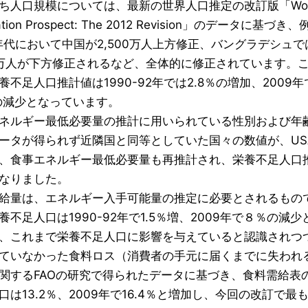
ち人口規模については、最新の世界人口推定の改訂版「Wor
ation Prospect: The 2012 Revision」のデータに基づき
0年代において中国が2,500万人上方修正、バングラデシュで
00万人が下方修正されるなど、全体的に修正されています。
養不足人口推計値は1990-92年では2.8％の増加、2009年
％の減少となっています。
ネルギー最低必要量の推計に用いられている性別および年
ータが得られず近隣国と同等としていた国々の数値が、US
、食事エネルギー最低必要量も再推計され、栄養不足人口
なりました。
給量は、エネルギー入手可能量の推定に必要とされるもので
養不足人口は1990-92年で1.5％増、2009年で８％の減
、これまで栄養不足人口に影響を与えていると認識されつ
ていなかった食料ロス（消費者の手元に届くまでに失われ
関するFAOの研究で得られたデータに基づき、食料需給表の
口は13.2％、2009年で16.4％と増加し、今回の改訂で