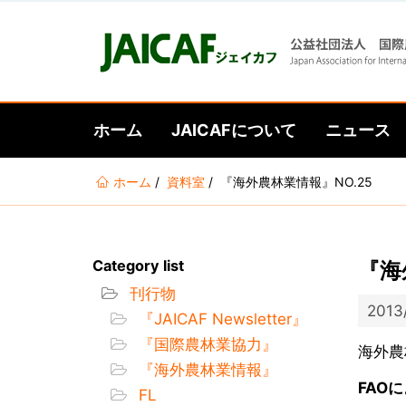
ホーム
JAICAFについて
ニュース
あ
ホーム
資料室
『海外農林業情報』NO.25
な
た
は
Category list
『海
こ
刊行物
こ
2013
『JAICAF Newsletter』
に
『国際農林業協力』
い
海外農
『海外農林業情報』
る
FAO
FL