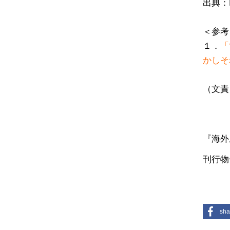
出典：
＜参考
１．
「
かしそ
（文責
『海外
刊行物
sha