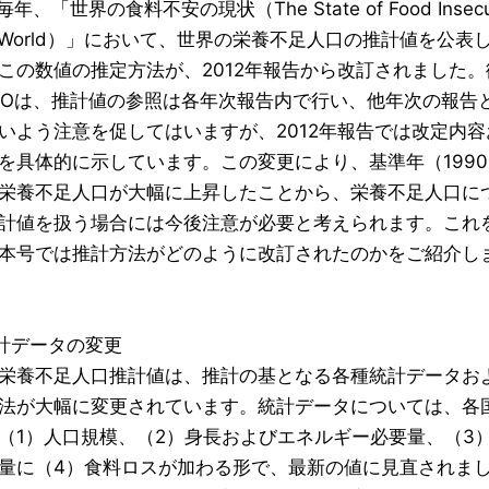
毎年、「世界の食料不安の現状（The State of Food Insecur
the World）」において、世界の栄養不足人口の推計値を公表
この数値の推定方法が、2012年報告から改訂されました。
AOは、推計値の参照は各年次報告内で行い、他年次の報告
いよう注意を促してはいますが、2012年報告では改定内容
を具体的に示しています。この変更により、基準年（1990-
栄養不足人口が大幅に上昇したことから、栄養不足人口に
計値を扱う場合には今後注意が必要と考えられます。これ
本号では推計方法がどのように改訂されたのかをご紹介し
統計データの変更
栄養不足人口推計値は、推計の基となる各種統計データお
法が大幅に変更されています。統計データについては、各
（1）人口規模、（2）身長およびエネルギー必要量、（3
量に（4）食料ロスが加わる形で、最新の値に見直されま