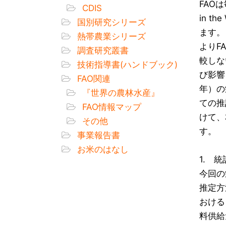
FAOは
CDIS
in 
国別研究シリーズ
ます。
熱帯農業シリーズ
よりF
調査研究叢書
較しな
技術指導書(ハンドブック)
び影響
FAO関連
年）の
『世界の農林水産』
ての推
FAO情報マップ
けて、
その他
す。
事業報告書
お米のはなし
1. 
今回の
推定方
おける
料供給