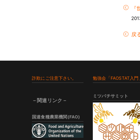
『
201
戻
Footer
詐欺にご注意下さい。
勉強会「FAOSTAT入門
ミツバチサミット
－関連リンク－
国連食糧農業機関(FAO)