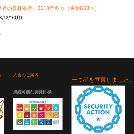
世界の農林水産』2013年冬号（通巻833号）
3/12/16(月)
る
」
入会のご案内
一つ星を宣言しました
持続可能な開発目標