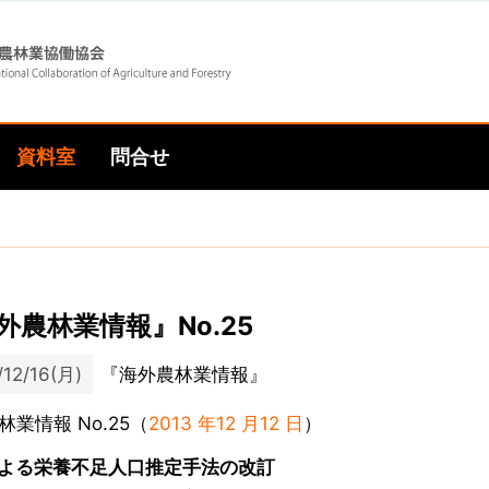
Skip
Skip
to
to
資料室
問合せ
main
main
navigation
content
外農林業情報』No.25
/12/16(月)
『海外農林業情報』
林業情報 No.25（
2013 年12 月12 日
）
による栄養不足人口推定手法の改訂