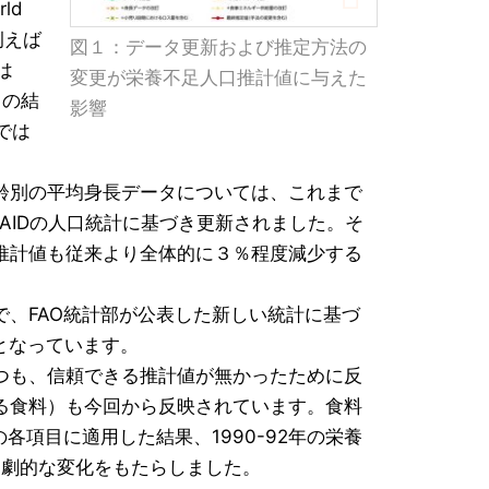
ld
、例えば
図１：データ更新および推定方法の
は
変更が栄養不足人口推計値に与えた
この結
影響
では
齢別の平均身長データについては、これまで
AIDの人口統計に基づき更新されました。そ
推計値も従来より全体的に３％程度減少する
、FAO統計部が公表した新しい統計に基づ
少となっています。
つも、信頼できる推計値が無かったために反
る食料）も今回から反映されています。食料
各項目に適用した結果、1990-92年の栄養
最も劇的な変化をもたらしました。