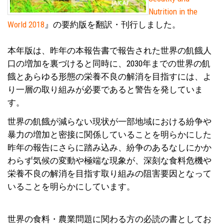
Nutrition in the
World 2018
』の要約版を翻訳・刊行しました。
本年版は、昨年の本報告書で報告された世界の飢餓人
口の増加を裏づけると同時に、2030年までの世界の飢
餓とあらゆる形態の栄養不良の解消を目指すには、よ
り一層の取り組みが必要であると警告を発していま
す。
世界の飢餓が減らない現状が一部地域における紛争や
暴力の増加と密接に関係していることを明らかにした
昨年の報告にさらに踏み込み、紛争のあるなしにかか
わらず気候の変動や極端な現象が、深刻な食料危機や
栄養不良の解消を目指す取り組みの阻害要因となって
いることを明らかにしています。
世界の食料・農業問題に関わる方の必読の書としてお