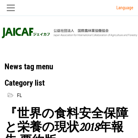
Language
Skip
Skip
to
to
main
main
navigation
content
News tag menu
Category list
FL
『世界の食料安全保障
と栄養の現状2018年報