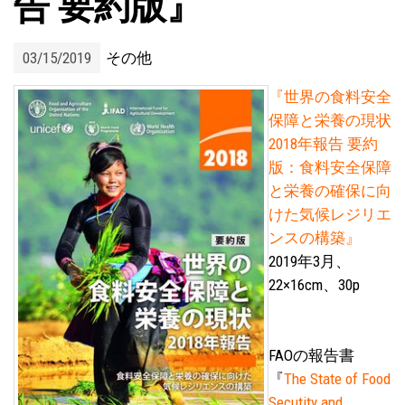
告 要約版』
03/15/2019
その他
『世界の食料安全
保障と栄養の現状
2018年報告 要約
版：食料安全保障
と栄養の確保に向
けた気候レジリエ
ンスの構築』
2019年3月、
22×16cm、30p
FAOの報告書
『
The State of Food
Secutity and