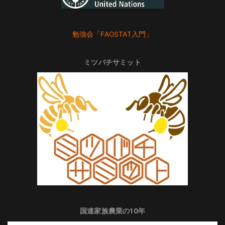
勉強会「FAOSTAT入門」
ミツバチサミット
国連家族農業の10年