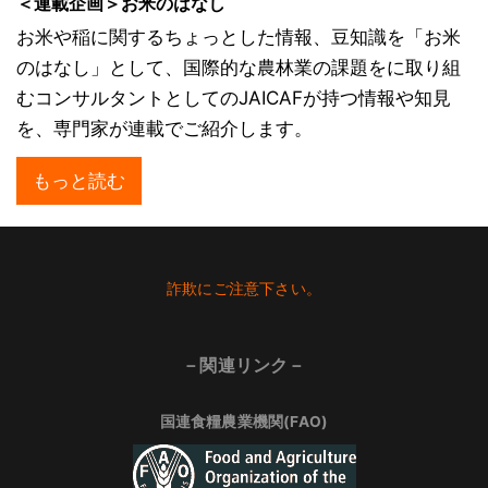
＜連載企画＞お米のはなし
お米や稲に関するちょっとした情報、豆知識を「お米
のはなし」として、国際的な農林業の課題をに取り組
むコンサルタントとしてのJAICAFが持つ情報や知見
を、専門家が連載でご紹介します。
もっと読む
Footer
詐欺にご注意下さい。
－関連リンク－
国連食糧農業機関(FAO)