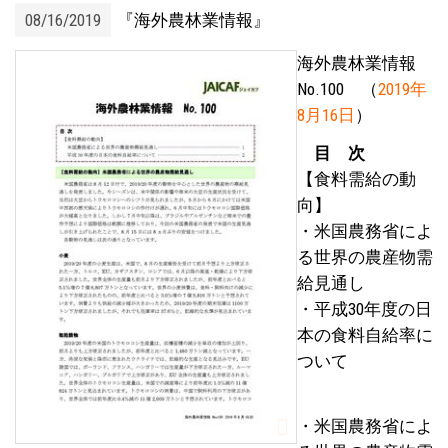
08/16/2019
『海外農林業情報』
海外農林業情報
No.100 （
2019年
8月16日
）
目 次
【食料需給の動
向】
・米国農務省によ
る世界の農産物需
給見通し
・平成30年度の日
本の食料自給率に
ついて
・米国農務省によ