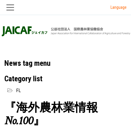
Language
Skip
Skip
to
to
main
main
navigation
content
News tag menu
Category list
FL
『海外農林業情報
No.100』