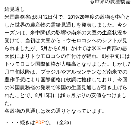
る世界の農産物需
給見通し
米国農務省は8月12日付で、2019/20年度の穀物を中心と
した世界の農産物の需給見通しを発表しました。今シ
ーズンは、米中関係の影響や南米の大豆の生産状況を
受けて、当初は大豆からトウモロコシへのシフトが見
られましたが、5月から6月にかけては米国中西部の悪
天候によりトウモロコシの作付けが遅れ、6月中旬には
トウモロコシ国際価格が大幅高となりました。しかし7
月中旬以降は、ブラジルやアルゼンチンなど南米での
豊作予想により国際価格は軟調に推移しており、今回
の米国農務省の発表で米国の生産見通しが引き上げら
れたことで、8月15日には8ヵ月ぶりの安値をつけまし
た。
各穀物の見通しは次の通りとなっています。
・・・続きは
PDF
で。（全3p）