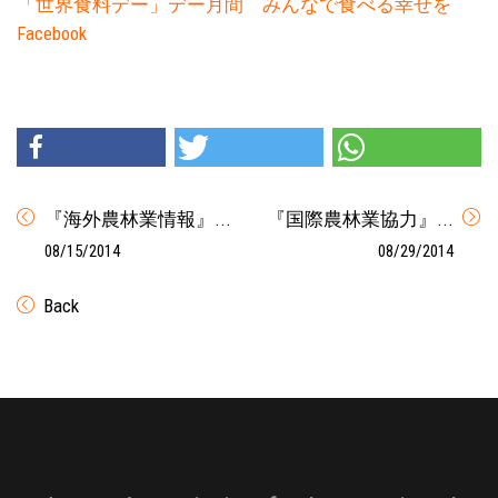
「世界食料デー」デー月間 みんなで食べる幸せを
Facebook
『海外農林業情報』...
『国際農林業協力』...
08/15/2014
08/29/2014
Back
Footer