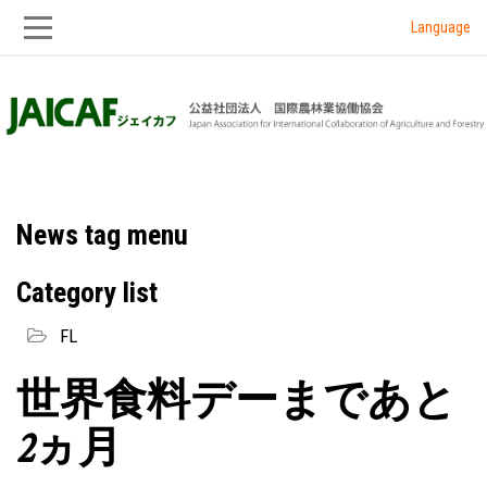
Language
Skip
Skip
to
to
main
main
navigation
content
News tag menu
Category list
FL
世界食料デーまであと
2ヵ月