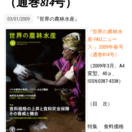
（通巻814号）
03/01/2009
『世界の農林水産』
『世界の農林水
産-FAOニュー
ス-』2009年春号
（通巻814号）
（2009年3月、A4
変型、40ｐ、
ISSN:0387-4338）
（目 次）
特集 食料価格