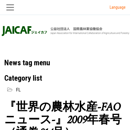
Language
Skip
Skip
to
to
main
main
navigation
content
News tag menu
Category list
FL
『世界の農林水産-FAO
ニュース-』2009年春号