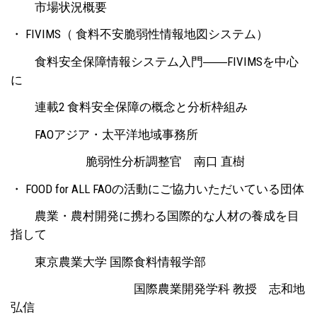
市場状況概要
・ FIVIMS（ 食料不安脆弱性情報地図システム）
食料安全保障情報システム入門――FIVIMSを中心
に
連載2 食料安全保障の概念と分析枠組み
FAOアジア・太平洋地域事務所
脆弱性分析調整官 南口 直樹
・ FOOD for ALL FAOの活動にご協力いただいている団体
農業・農村開発に携わる国際的な人材の養成を目
指して
東京農業大学 国際食料情報学部
国際農業開発学科 教授 志和地
弘信