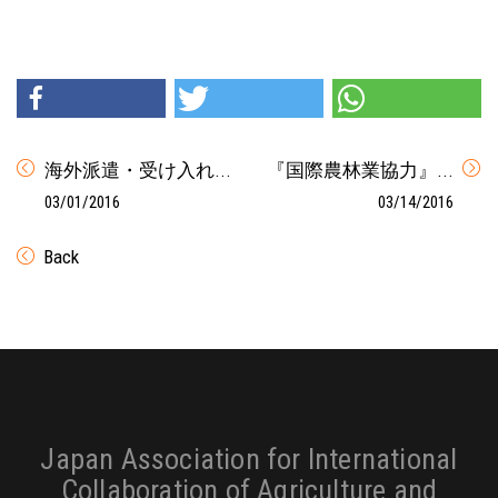
海外派遣・受け入れ...
『国際農林業協力』...
03/01/2016
03/14/2016
Back
Footer
Japan Association for International
Collaboration of Agriculture and