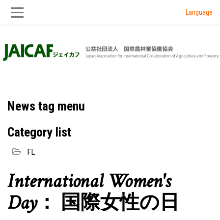
Language
Skip
Skip
to
to
main
main
navigation
content
News tag menu
Category list
FL
International Women's
Day： 国際女性の日