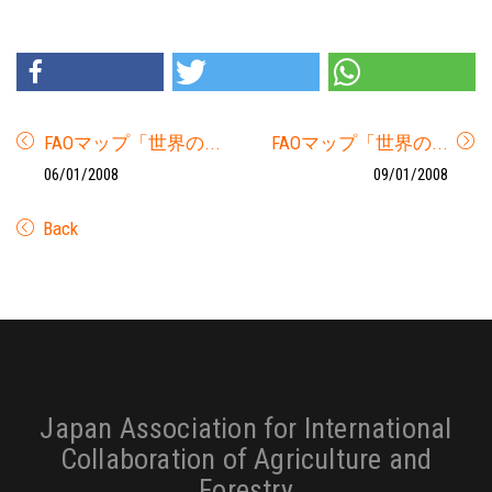
FAOマップ「世界の...
FAOマップ「世界の...
06/01/2008
09/01/2008
Back
Footer
Japan Association for International
Collaboration of Agriculture and
Forestry