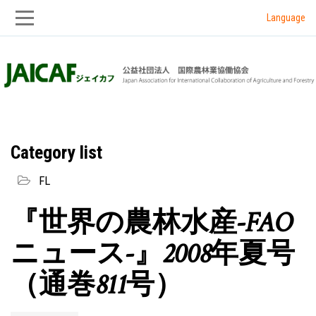
Language
Skip
Skip
to
to
main
main
navigation
content
Category list
FL
『世界の農林水産-FAO
ニュース-』2008年夏号
（通巻811号）