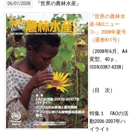
06/01/2008
『世界の農林水産』
『世界の農林水
産-FAOニュー
ス-』2008年夏号
（通巻811号）
（2008年6月、A4
変型、40ｐ、
ISSN:0387-4338）
（目 次）
特集１ FAOの活
動2006-2007年ハ
イライト