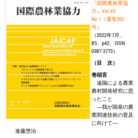
『国際農林業協
力』Vol.45
No.1（通巻202
号）
（2022年7月、
B5、p42、ISSN:
0387-3773）
（目 次）
巻頭言
遠隔による農業
農村開発研究に思
ったこと
―我が国発の農
業関連技術の普及
に向けて―
進藤惣治