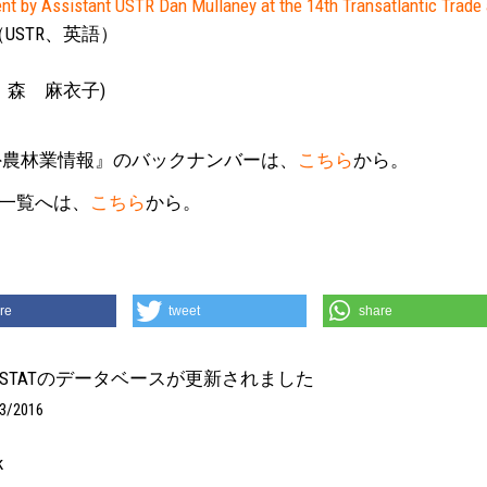
nt by Assistant USTR Dan Mullaney at the 14th Transatlantic Trade
（USTR、英語）
責：森 麻衣子)
農林業情報』のバックナンバーは、
こちら
から。
一覧へは、
こちら
から。
re
tweet
share
AOSTATのデータベースが更新されました
3/2016
k