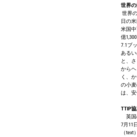
世界の
世界の
日の米
米国中
億1,
7.1ブ
あるい
と、さ
からヘ
く、か
の小麦
は、安
TTI
英国のEU
7月1
（te