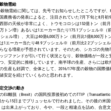
穀物需給
穀物需給に関しては、先号でお知らせしたところですが、8
国農務省の発表によると、注目されていた7月下旬と8月初
西部の天候が非常によく、トウモコロシは152億トン（前月
300万トン増）あるいは1エーカー当たり175.1ブッシェル※（
ッシェル増）、大豆は40億6,000万トン（前月比1億8,000万ト
は1エーカー当たり48.9ブッシェル※（前月比2.2ブッシェ
らなる増産が予想されています。そのため、シカゴの先物
ッジファンドが引いて行く状況となり、穀物価格が一段と
つ、安定的に推移しています。南半球の生産、さらには欧
の生産も好調で、全体として、2016/17年度の穀物の国際価
値安定を続けていくものと思われます。
P協定交渉の動き
離脱（Brexit）の国民投票後初めてのTTIP（Transatlantic Trade
1日から15日までブリュッセルで行われました。その後の米
xt）は出来上がっており、今や、一段と相違点を詰め、合意