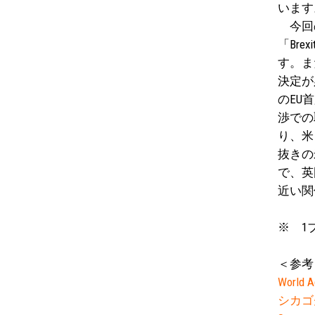
います
今回の
「Br
す。ま
決定が
のEU
渉での
り、米
抜きの
で、英
近い関
※ 1
＜参考
World A
シカゴ