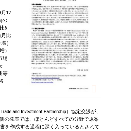
月12
旬の
比6
前月比
ン増）
ル増）
市場
安
州等
格
 and Investment Partnership）協定交渉が、
国側の発表では、ほとんどすべての分野で原案
文書を作成する過程に深く入っているとされて