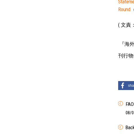
Stateme
Round
( 文
『海外
刊行物
sha
F
08/0
Bac