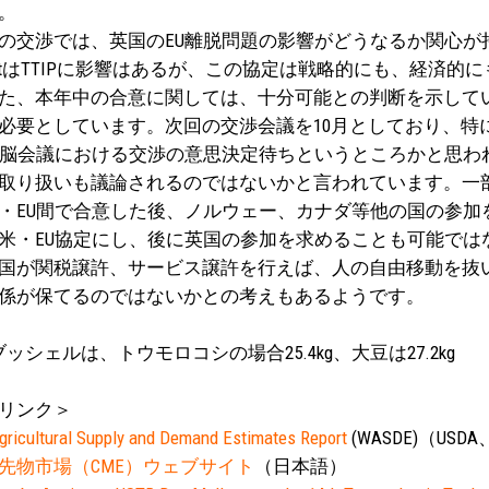
。
交渉では、英国のEU離脱問題の影響がどうなるか関心が
exitはTTIPに影響はあるが、この協定は戦略的にも、経済
た、本年中の合意に関しては、十分可能との判断を示して
必要としています。次回の交渉会議を10月としており、特に、9
首脳会議における交渉の意思決定待ちというところかと思われます
取り扱いも議論されるのではないかと言われています。一
・EU間で合意した後、ノルウェー、カナダ等他の国の参加
米・EU協定にし、後に英国の参加を求めることも可能では
国が関税譲許、サービス譲許を行えば、人の自由移動を抜い
係が保てるのではないかとの考えもあるようです。
ブッシェルは、トウモロコシの場合25.4kg、大豆は27.2kg
リンク＞
gricultural Supply and Demand Estimates Report
(WASDE)（USD
先物市場（CME）ウェブサイト
（日本語）