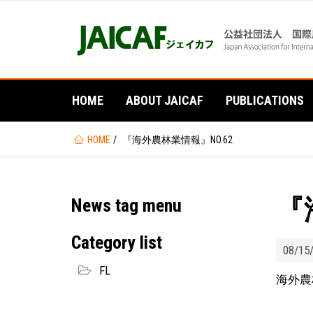
HOME
ABOUT JAICAF
PUBLICATIONS
You
HOME
『海外農林業情報』NO.62
are
here
『
News tag menu
Category list
08/15
FL
海外農林