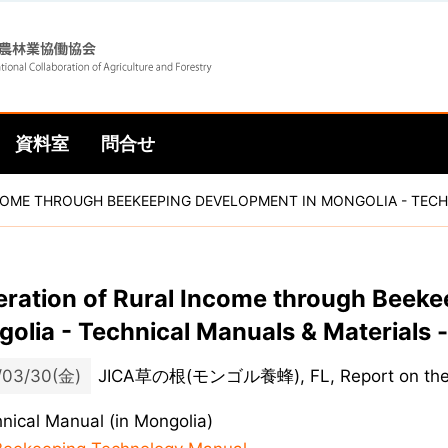
Skip
Skip
to
to
資料室
問合せ
main
main
COME THROUGH BEEKEEPING DEVELOPMENT IN MONGOLIA - TECH
navigation
content
ration of Rural Income through Beeke
olia - Technical Manuals & Materials -
/03/30(金)
JICA草の根(モンゴル養蜂), FL, Report on the A
hnical Manual (in Mongolia)