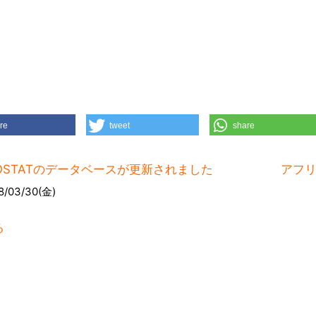
re
tweet
share
AOSTATのデータベースが更新されました
アフリカ
8/03/30(金)
る