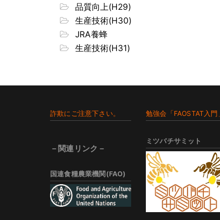
品質向上(H29)
生産技術(H30)
JRA養蜂
生産技術(H31)
Footer
詐欺にご注意下さい。
勉強会「FAOSTAT入門
ミツバチサミット
－関連リンク－
国連食糧農業機関(FAO)