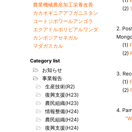
(1)
農業機械
農産加工
栄養改善
(2)
カカオ
ギニア
アフガニスタン
コートジボワール
アンゴラ
2. Pos
エクアドル
ボリビア
ルワンダ
Mongol
カンボジア
セネガル
(1)
マダガスカル
(2)
Category list
お知らせ
3. Rec
事業報告
(1)
生産技術(R2)
(2)
復興支援(H23)
農民組織(H23)
4. Pam
情報整備(H24)
"W
農民組織(H24)
復興支援(H24)