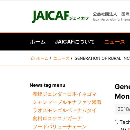
ホーム
JAICAFについて
ニュース
あ
ホーム
ニュース
GENERATION OF RURAL IN
な
た
は
News tag menu
Gene
こ
養蜂
ジェンダー
日本
イネ
ゴマ
こ
Mong
ミャンマー
ブルキナファソ
灌漑
に
2018
ラオス
モンゴル
ベトナム
タイ
い
食料ロス
ケニア
ガーナ
る
1. Tec
フードバリューチェーン