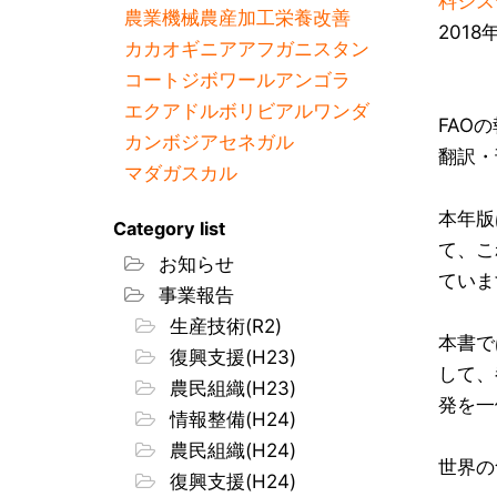
料シス
農業機械
農産加工
栄養改善
2018
カカオ
ギニア
アフガニスタン
コートジボワール
アンゴラ
エクアドル
ボリビア
ルワンダ
FAO
カンボジア
セネガル
翻訳・
マダガスカル
本年版
Category list
て、こ
お知らせ
ていま
事業報告
生産技術(R2)
本書で
復興支援(H23)
して、
農民組織(H23)
発を一
情報整備(H24)
農民組織(H24)
世界の
復興支援(H24)