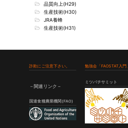
品質向上(H29)
生産技術(H30)
JRA養蜂
生産技術(H31)
Footer
詐欺にご注意下さい。
勉強会「FAOSTAT入門
ミツバチサミット
－関連リンク－
国連食糧農業機関(FAO)