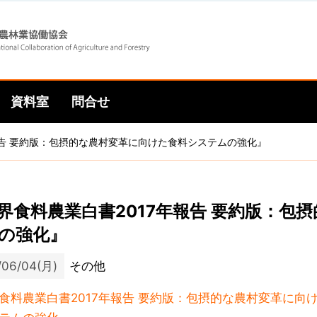
Skip
Skip
to
to
資料室
問合せ
main
main
報告 要約版：包摂的な農村変革に向けた食料システムの強化』
navigation
content
界食料農業白書2017年報告 要約版：包
の強化』
/06/04(月)
その他
食料農業白書2017年報告 要約版：包摂的な農村変革に向