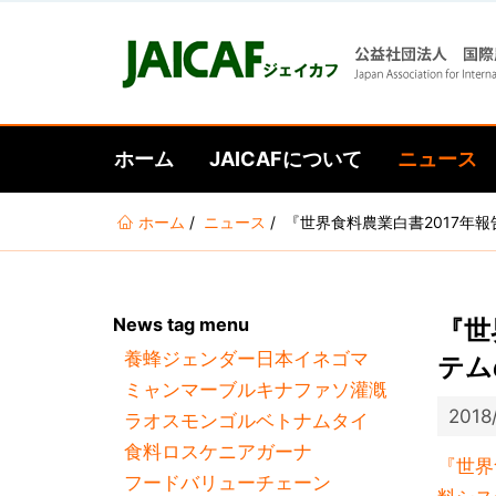
ホーム
JAICAFについて
ニュース
あ
ホーム
ニュース
『世界食料農業白書2017年
な
た
は
News tag menu
『世
こ
養蜂
ジェンダー
日本
イネ
ゴマ
こ
テム
ミャンマー
ブルキナファソ
灌漑
に
2018
ラオス
モンゴル
ベトナム
タイ
い
食料ロス
ケニア
ガーナ
る
『世界
フードバリューチェーン