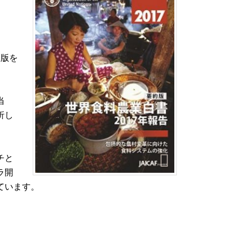
約版を
当
析し
チと
ラ開
ています。
。