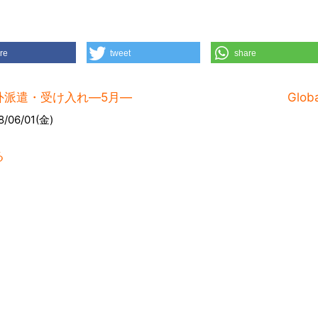
re
tweet
share
外派遣・受け入れ―5月―
Globa
8/06/01(金)
る