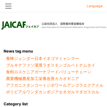
Language:
Skip
Skip
to
to
main
main
navigation
content
News tag menu
養蜂
ジェンダー
日本
イネ
ゴマ
ミャンマー
ブルキナファソ
灌漑
ラオス
モンゴル
ベトナム
タイ
食料ロス
ケニア
ガーナ
フードバリューチェーン
農業機械
農産加工
栄養改善
カカオ
ギニア
アフガニスタン
コートジボワール
アンゴラ
エクアドル
ボリビア
ルワンダ
カンボジア
セネガル
マダガスカル
Category list