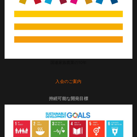
国連家族農業の10年
入会のご案内
持続可能な開発目標