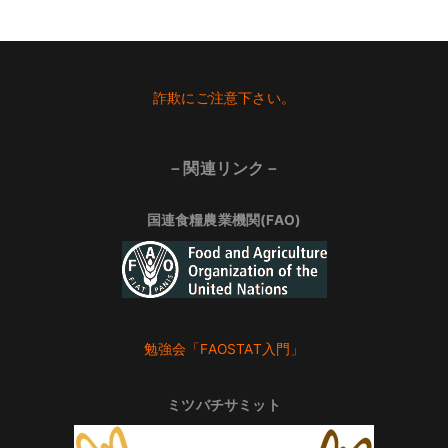
Footer
詐欺にご注意下さい。
－関連リンク－
国連食糧農業機関(FAO)
勉強会「FAOSTAT入門」
ミツバチサミット