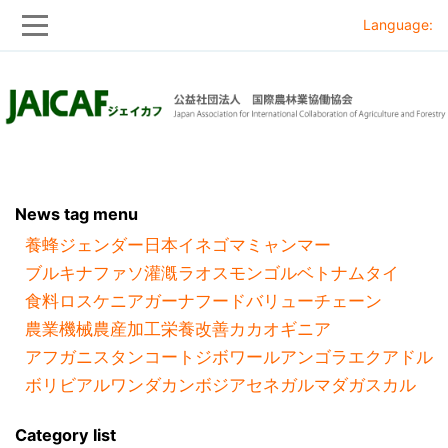
Language:
Skip
Skip
to
to
main
main
navigation
content
News tag menu
養蜂
ジェンダー
日本
イネ
ゴマ
ミャンマー
ブルキナファソ
灌漑
ラオス
モンゴル
ベトナム
タイ
食料ロス
ケニア
ガーナ
フードバリューチェーン
農業機械
農産加工
栄養改善
カカオ
ギニア
アフガニスタン
コートジボワール
アンゴラ
エクアドル
ボリビア
ルワンダ
カンボジア
セネガル
マダガスカル
Category list