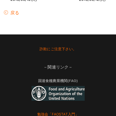
戻る
Footer
詐欺にご注意下さい。
－関連リンク－
国連食糧農業機関(FAO)
勉強会「FAOSTAT入門」