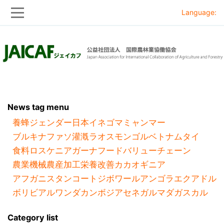
Language:
Skip
Skip
to
to
main
main
navigation
content
News tag menu
養蜂
ジェンダー
日本
イネ
ゴマ
ミャンマー
ブルキナファソ
灌漑
ラオス
モンゴル
ベトナム
タイ
食料ロス
ケニア
ガーナ
フードバリューチェーン
農業機械
農産加工
栄養改善
カカオ
ギニア
アフガニスタン
コートジボワール
アンゴラ
エクアドル
ボリビア
ルワンダ
カンボジア
セネガル
マダガスカル
Category list