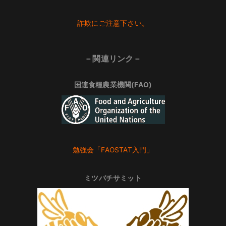
Footer
詐欺にご注意下さい。
－関連リンク－
国連食糧農業機関(FAO)
勉強会「FAOSTAT入門」
ミツバチサミット