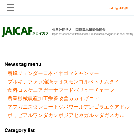
Language:
Skip
Skip
to
to
main
main
navigation
content
News tag menu
養蜂
ジェンダー
日本
イネ
ゴマ
ミャンマー
ブルキナファソ
灌漑
ラオス
モンゴル
ベトナム
タイ
食料ロス
ケニア
ガーナ
フードバリューチェーン
農業機械
農産加工
栄養改善
カカオ
ギニア
アフガニスタン
コートジボワール
アンゴラ
エクアドル
ボリビア
ルワンダ
カンボジア
セネガル
マダガスカル
Category list