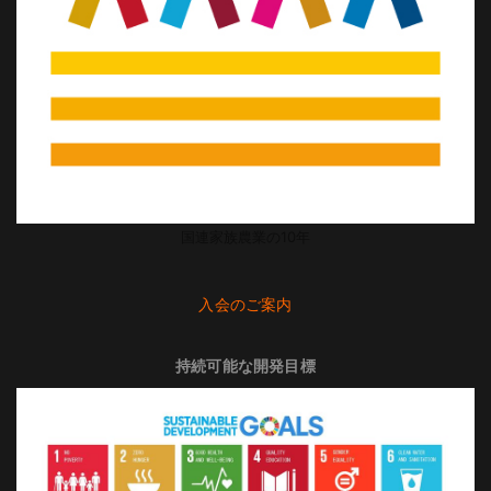
国連家族農業の10年
入会のご案内
持続可能な開発目標