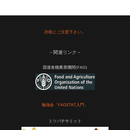
Footer
詐欺にご注意下さい。
－関連リンク－
国連食糧農業機関(FAO)
勉強会「FAOSTAT入門」
ミツバチサミット