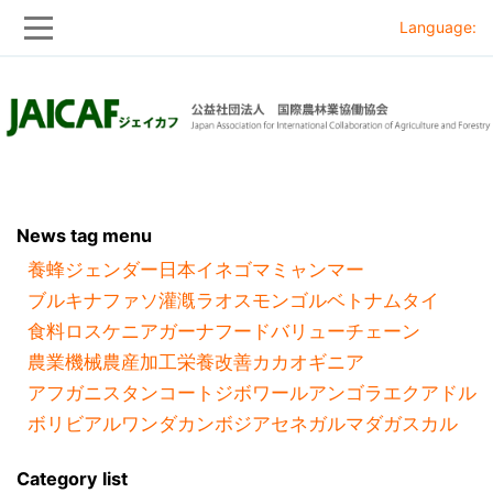
Language:
Skip
Skip
to
to
main
main
navigation
content
News tag menu
養蜂
ジェンダー
日本
イネ
ゴマ
ミャンマー
ブルキナファソ
灌漑
ラオス
モンゴル
ベトナム
タイ
食料ロス
ケニア
ガーナ
フードバリューチェーン
農業機械
農産加工
栄養改善
カカオ
ギニア
アフガニスタン
コートジボワール
アンゴラ
エクアドル
ボリビア
ルワンダ
カンボジア
セネガル
マダガスカル
Category list