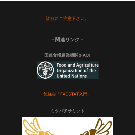
Footer
詐欺にご注意下さい。
－関連リンク－
国連食糧農業機関(FAO)
勉強会「FAOSTAT入門」
ミツバチサミット