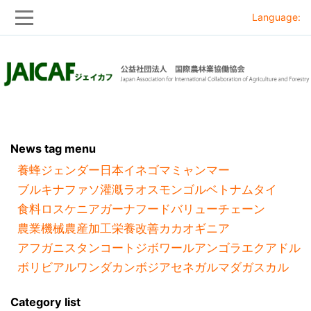
Language:
Skip
Skip
to
to
main
main
navigation
content
News tag menu
養蜂
ジェンダー
日本
イネ
ゴマ
ミャンマー
ブルキナファソ
灌漑
ラオス
モンゴル
ベトナム
タイ
食料ロス
ケニア
ガーナ
フードバリューチェーン
農業機械
農産加工
栄養改善
カカオ
ギニア
アフガニスタン
コートジボワール
アンゴラ
エクアドル
ボリビア
ルワンダ
カンボジア
セネガル
マダガスカル
Category list