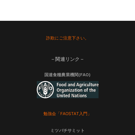
Footer
詐欺にご注意下さい。
－関連リンク－
国連食糧農業機関(FAO)
勉強会「FAOSTAT入門」
ミツバチサミット