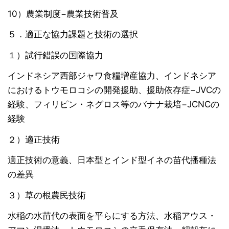
10）農業制度−農業技術普及
５．適正な協力課題と技術の選択
１）試行錯誤の国際協力
インドネシア西部ジャワ食糧増産協力、インドネシア
におけるトウモロコシの開発援助、援助依存症−JVCの
経験、フィリピン・ネグロス等のバナナ栽培−JCNCの
経験
２）適正技術
適正技術の意義、日本型とインド型イネの苗代播種法
の差異
３）草の根農民技術
水稲の水苗代の表面を平らにする方法、水稲アウス・