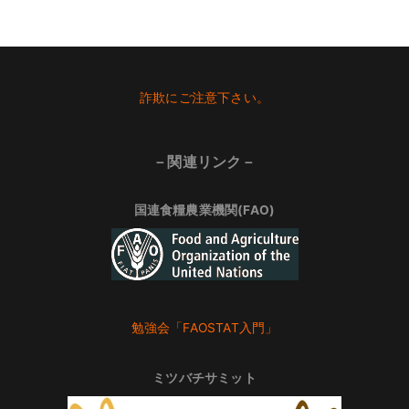
Footer
詐欺にご注意下さい。
－関連リンク－
国連食糧農業機関(FAO)
勉強会「FAOSTAT入門」
ミツバチサミット