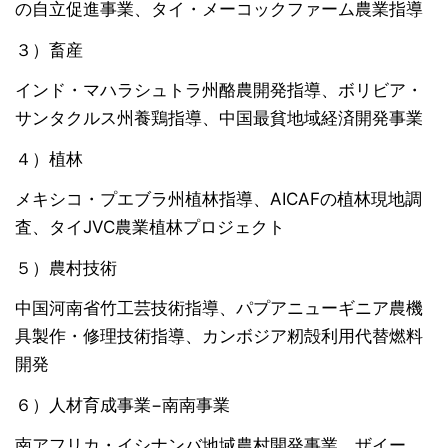
の自立促進事業、タイ・メーコックファーム農業指導
３）畜産
インド・マハラシュトラ州酪農開発指導、ボリビア・
サンタクルス州養鶏指導、中国最貧地域経済開発事業
４）植林
メキシコ・プエブラ州植林指導、AICAFの植林現地調
査、タイJVC農業植林プロジェクト
５）農村技術
中国河南省竹工芸技術指導、パプアニューギニア農機
具製作・修理技術指導、カンボジア籾殻利用代替燃料
開発
６）人材育成事業−南南事業
南アフリカ・イシナンバ地域農村開発事業、ザイー