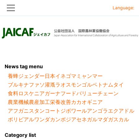
Language:
Skip
Skip
to
to
main
main
navigation
content
News tag menu
養蜂
ジェンダー
日本
イネ
ゴマ
ミャンマー
ブルキナファソ
灌漑
ラオス
モンゴル
ベトナム
タイ
食料ロス
ケニア
ガーナ
フードバリューチェーン
農業機械
農産加工
栄養改善
カカオ
ギニア
アフガニスタン
コートジボワール
アンゴラ
エクアドル
ボリビア
ルワンダ
カンボジア
セネガル
マダガスカル
Category list