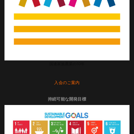
国連家族農業の10年
入会のご案内
持続可能な開発目標