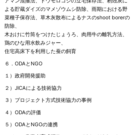
アマン混播法、トウモロコシの立毛保存法、籾殻灰に
よる貯蔵ダイズのマメゾウムシ防除、雨期における野
菜種子保存法、草木灰散布によるナスのshoot borerの
防除、
木おけに竹筒をつけたじょうろ、肉用牛の離乳方法、
鶏のひな用水飲みジャー、
住宅高床下を利用した蚕の飼育
６．ODAとNGO
１）政府開発援助
２）JICAによる技術協力
３）プロジェクト方式技術協力の事例
４）ODAの評価
５）ODAとNGOの連携