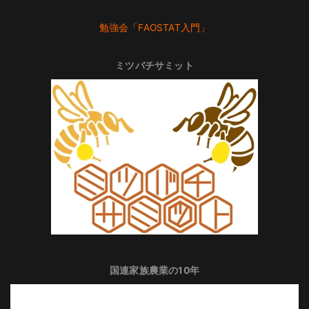
勉強会「FAOSTAT入門」
ミツバチサミット
国連家族農業の10年