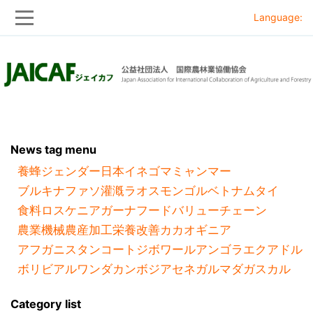
Language:
Skip
Skip
to
to
main
main
navigation
content
News tag menu
養蜂
ジェンダー
日本
イネ
ゴマ
ミャンマー
ブルキナファソ
灌漑
ラオス
モンゴル
ベトナム
タイ
食料ロス
ケニア
ガーナ
フードバリューチェーン
農業機械
農産加工
栄養改善
カカオ
ギニア
アフガニスタン
コートジボワール
アンゴラ
エクアドル
ボリビア
ルワンダ
カンボジア
セネガル
マダガスカル
Category list