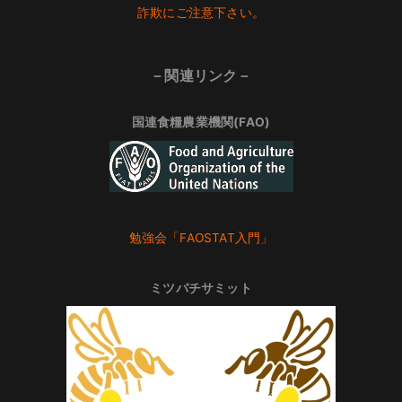
Footer
詐欺にご注意下さい。
－関連リンク－
国連食糧農業機関(FAO)
勉強会「FAOSTAT入門」
ミツバチサミット