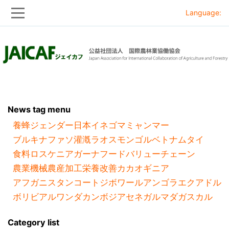
Language:
Skip
Skip
to
to
main
main
navigation
content
News tag menu
養蜂
ジェンダー
日本
イネ
ゴマ
ミャンマー
ブルキナファソ
灌漑
ラオス
モンゴル
ベトナム
タイ
食料ロス
ケニア
ガーナ
フードバリューチェーン
農業機械
農産加工
栄養改善
カカオ
ギニア
アフガニスタン
コートジボワール
アンゴラ
エクアドル
ボリビア
ルワンダ
カンボジア
セネガル
マダガスカル
Category list