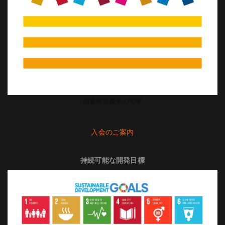
国連家族農業の10年
入会のご案内
持続可能な開発目標