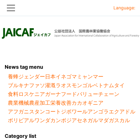
Language:
Skip
Skip
to
to
main
main
navigation
content
News tag menu
養蜂
ジェンダー
日本
イネ
ゴマ
ミャンマー
ブルキナファソ
灌漑
ラオス
モンゴル
ベトナム
タイ
食料ロス
ケニア
ガーナ
フードバリューチェーン
農業機械
農産加工
栄養改善
カカオ
ギニア
アフガニスタン
コートジボワール
アンゴラ
エクアドル
ボリビア
ルワンダ
カンボジア
セネガル
マダガスカル
Category list