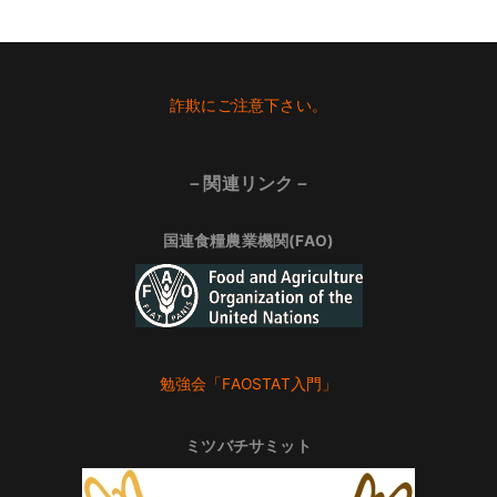
Footer
詐欺にご注意下さい。
－関連リンク－
国連食糧農業機関(FAO)
勉強会「FAOSTAT入門」
ミツバチサミット