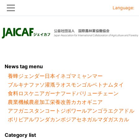
Language:
Skip
Skip
to
to
main
main
navigation
content
News tag menu
養蜂
ジェンダー
日本
イネ
ゴマ
ミャンマー
ブルキナファソ
灌漑
ラオス
モンゴル
ベトナム
タイ
食料ロス
ケニア
ガーナ
フードバリューチェーン
農業機械
農産加工
栄養改善
カカオ
ギニア
アフガニスタン
コートジボワール
アンゴラ
エクアドル
ボリビア
ルワンダ
カンボジア
セネガル
マダガスカル
Category list