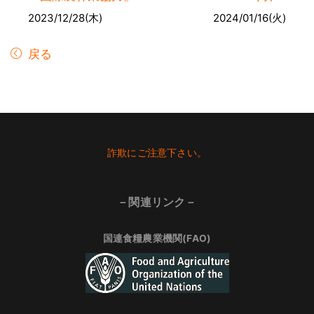
2023/12/28(木)
2024/01/16(火)
戻る
Footer
詐欺にご注意下さい。
－関連リンク－
国連食糧農業機関(FAO)