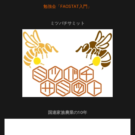
勉強会「FAOSTAT入門」
ミツバチサミット
国連家族農業の10年