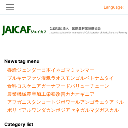
Language:
Skip
Skip
to
to
main
main
navigation
content
News tag menu
養蜂
ジェンダー
日本
イネ
ゴマ
ミャンマー
ブルキナファソ
灌漑
ラオス
モンゴル
ベトナム
タイ
食料ロス
ケニア
ガーナ
フードバリューチェーン
農業機械
農産加工
栄養改善
カカオ
ギニア
アフガニスタン
コートジボワール
アンゴラ
エクアドル
ボリビア
ルワンダ
カンボジア
セネガル
マダガスカル
Category list