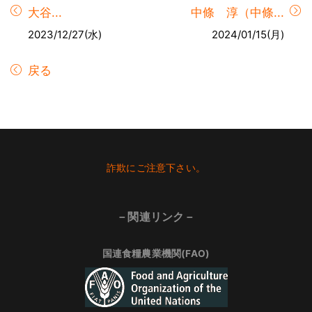
大谷...
中條 淳（中條...
2023/12/27(水)
2024/01/15(月)
戻る
Footer
詐欺にご注意下さい。
－関連リンク－
国連食糧農業機関(FAO)