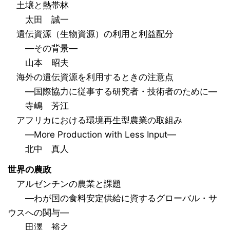
土壌と熱帯林
太田 誠一
遺伝資源（生物資源）の利用と利益配分
―その背景―
山本 昭夫
海外の遺伝資源を利用するときの注意点
―国際協力に従事する研究者・技術者のために―
寺嶋 芳江
アフリカにおける環境再生型農業の取組み
―More Production with Less Input―
北中 真人
世界の農政
アルゼンチンの農業と課題
―わが国の食料安定供給に資するグローバル・サ
ウスへの関与―
田澤 裕之