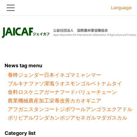
Language:
Skip
Skip
to
to
main
main
navigation
content
News tag menu
養蜂
ジェンダー
日本
イネ
ゴマ
ミャンマー
ブルキナファソ
灌漑
ラオス
モンゴル
ベトナム
タイ
食料ロス
ケニア
ガーナ
フードバリューチェーン
農業機械
農産加工
栄養改善
カカオ
ギニア
アフガニスタン
コートジボワール
アンゴラ
エクアドル
ボリビア
ルワンダ
カンボジア
セネガル
マダガスカル
Category list