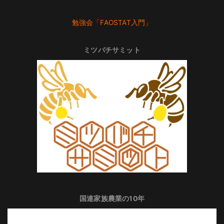
勉強会「FAOSTAT入門」
ミツバチサミット
国連家族農業の10年