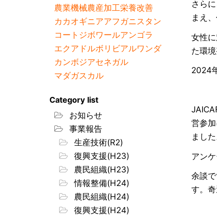
さらに
農業機械
農産加工
栄養改善
まえ、
カカオ
ギニア
アフガニスタン
コートジボワール
アンゴラ
女性に
エクアドル
ボリビア
ルワンダ
た環境
カンボジア
セネガル
202
マダガスカル
Category list
JAI
お知らせ
営参加
事業報告
ました
生産技術(R2)
復興支援(H23)
アンケ
農民組織(H23)
余談で
情報整備(H24)
す。奇
農民組織(H24)
復興支援(H24)