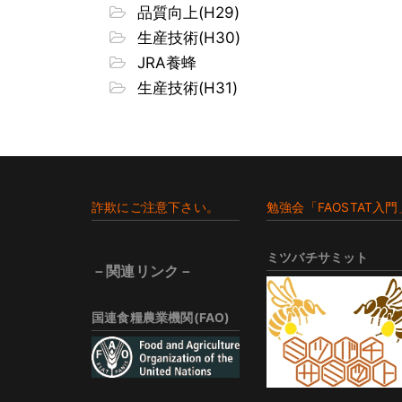
品質向上(H29)
生産技術(H30)
JRA養蜂
生産技術(H31)
Footer
詐欺にご注意下さい。
勉強会「FAOSTAT入門
ミツバチサミット
－関連リンク－
国連食糧農業機関(FAO)