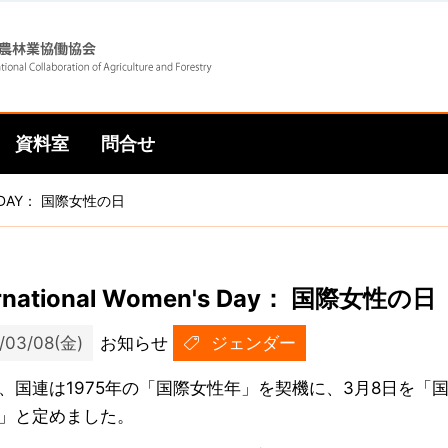
Skip
Skip
to
to
資料室
問合せ
main
main
'S DAY： 国際女性の日
navigation
content
ernational Women's Day： 国際女性の日
/03/08(金)
お知らせ
ジェンダー
、国連は1975年の「国際女性年」を契機に、3月8日を「
」と定めました。