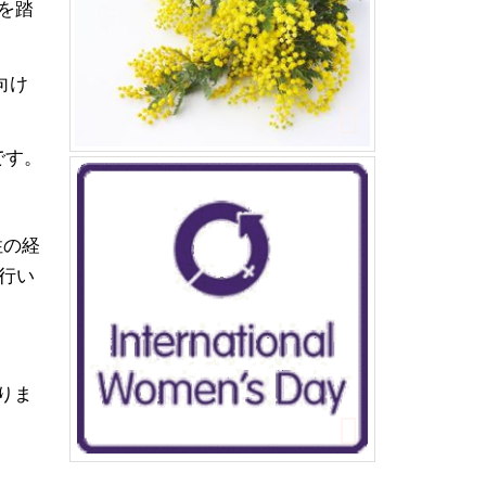
を踏
向け
です。
性の経
を行い
りま