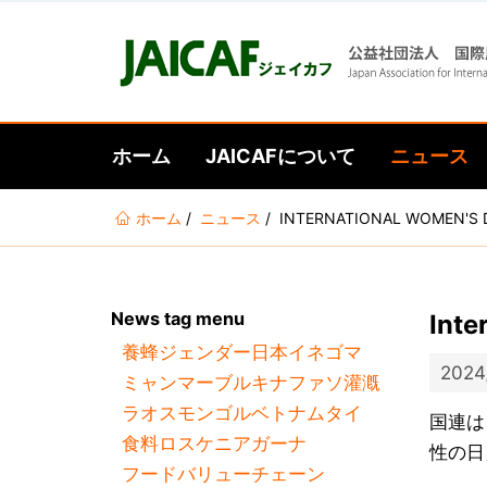
ホーム
JAICAFについて
ニュース
あ
ホーム
ニュース
INTERNATIONAL WOMEN
な
た
は
News tag menu
Int
こ
養蜂
ジェンダー
日本
イネ
ゴマ
こ
2024
ミャンマー
ブルキナファソ
灌漑
に
ラオス
モンゴル
ベトナム
タイ
い
国連は
食料ロス
ケニア
ガーナ
る
性の日
フードバリューチェーン