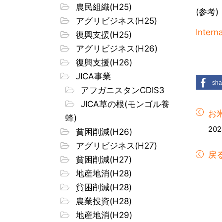
農民組織(H25)
(参考)
アグリビジネス(H25)
Intern
復興支援(H25)
アグリビジネス(H26)
復興支援(H26)
JICA事業
sha
アフガニスタンCDIS3
JICA草の根(モンゴル養
お米
蜂)
202
貧困削減(H26)
アグリビジネス(H27)
戻
貧困削減(H27)
地産地消(H28)
貧困削減(H28)
農業投資(H28)
地産地消(H29)