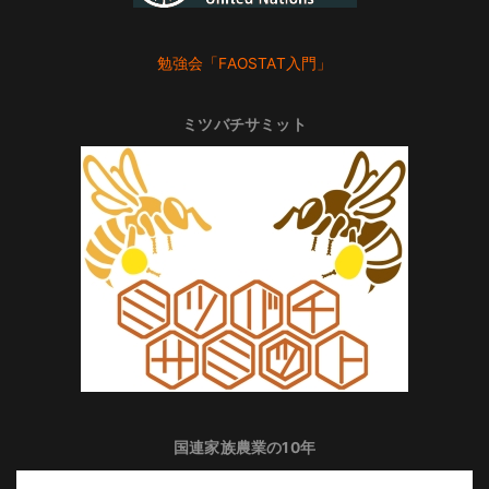
勉強会「FAOSTAT入門」
ミツバチサミット
国連家族農業の10年