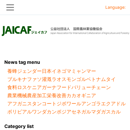
Language:
Skip
Skip
to
to
main
main
navigation
content
News tag menu
養蜂
ジェンダー
日本
イネ
ゴマ
ミャンマー
ブルキナファソ
灌漑
ラオス
モンゴル
ベトナム
タイ
食料ロス
ケニア
ガーナ
フードバリューチェーン
農業機械
農産加工
栄養改善
カカオ
ギニア
アフガニスタン
コートジボワール
アンゴラ
エクアドル
ボリビア
ルワンダ
カンボジア
セネガル
マダガスカル
Category list