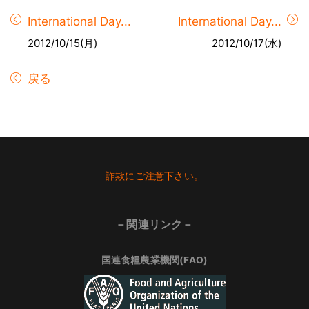
International Day...
International Day...
2012/10/15(月)
2012/10/17(水)
戻る
Footer
詐欺にご注意下さい。
－関連リンク－
国連食糧農業機関(FAO)