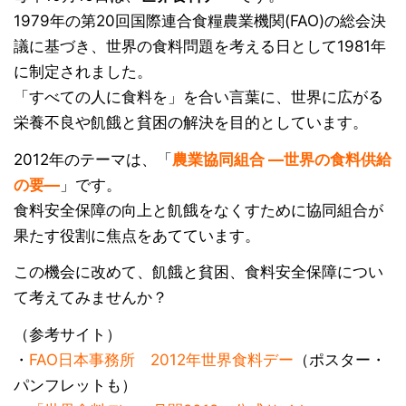
1979年の第20回国際連合食糧農業機関(FAO)の総会決
議に基づき、世界の食料問題を考える日として1981年
に制定されました。
「すべての人に食料を」を合い言葉に、世界に広がる
栄養不良や飢餓と貧困の解決を目的としています。
2012年のテーマは、「
農業協同組合 ―世界の食料供給
の要―
」です。
食料安全保障の向上と飢餓をなくすために協同組合が
果たす役割に焦点をあてています。
この機会に改めて、飢餓と貧困、食料安全保障につい
て考えてみませんか？
（参考サイト）
・
FAO日本事務所
2012年世界食料デー
（ポスター・
パンフレットも）