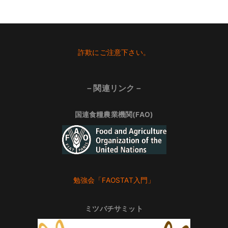
Footer
詐欺にご注意下さい。
－関連リンク－
国連食糧農業機関(FAO)
勉強会「FAOSTAT入門」
ミツバチサミット