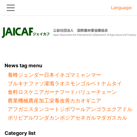
Language:
Skip
Skip
to
to
main
main
navigation
content
News tag menu
養蜂
ジェンダー
日本
イネ
ゴマ
ミャンマー
ブルキナファソ
灌漑
ラオス
モンゴル
ベトナム
タイ
食料ロス
ケニア
ガーナ
フードバリューチェーン
農業機械
農産加工
栄養改善
カカオ
ギニア
アフガニスタン
コートジボワール
アンゴラ
エクアドル
ボリビア
ルワンダ
カンボジア
セネガル
マダガスカル
Category list