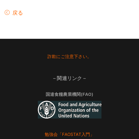
戻る
Footer
詐欺にご注意下さい。
－関連リンク－
国連食糧農業機関(FAO)
勉強会「FAOSTAT入門」