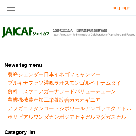
Language:
Skip
Skip
to
to
main
main
navigation
content
News tag menu
養蜂
ジェンダー
日本
イネ
ゴマ
ミャンマー
ブルキナファソ
灌漑
ラオス
モンゴル
ベトナム
タイ
食料ロス
ケニア
ガーナ
フードバリューチェーン
農業機械
農産加工
栄養改善
カカオ
ギニア
アフガニスタン
コートジボワール
アンゴラ
エクアドル
ボリビア
ルワンダ
カンボジア
セネガル
マダガスカル
Category list