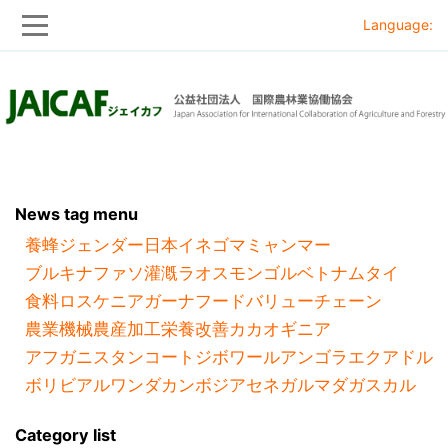
Language:
Skip
Skip
to
to
main
main
navigation
content
News tag menu
養蜂
ジェンダー
日本
イネ
ゴマ
ミャンマー
ブルキナファソ
灌漑
ラオス
モンゴル
ベトナム
タイ
食料ロス
ケニア
ガーナ
フードバリューチェーン
農業機械
農産加工
栄養改善
カカオ
ギニア
アフガニスタン
コートジボワール
アンゴラ
エクアドル
ボリビア
ルワンダ
カンボジア
セネガル
マダガスカル
Category list