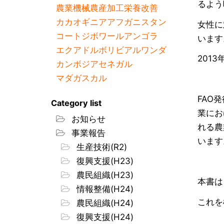
るよう
農業機械
農産加工
栄養改善
カカオ
ギニア
アフガニスタン
女性に
コートジボワール
アンゴラ
います
エクアドル
ボリビア
ルワンダ
2013
カンボジア
セネガル
マダガスカル
FAO
Category list
業にお
お知らせ
れる農
事業報告
います
生産技術(R2)
復興支援(H23)
農民組織(H23)
本書は
情報整備(H24)
これを
農民組織(H24)
復興支援(H24)