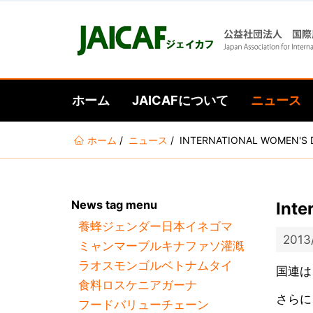
ホーム
JAICAFについて
ニュース
あ
ホーム
ニュース
INTERNATIONAL WOMEN
な
た
は
News tag menu
Int
こ
養蜂
ジェンダー
日本
イネ
ゴマ
こ
2013
ミャンマー
ブルキナファソ
灌漑
に
ラオス
モンゴル
ベトナム
タイ
い
国連は
食料ロス
ケニア
ガーナ
る
さらに
フードバリューチェーン