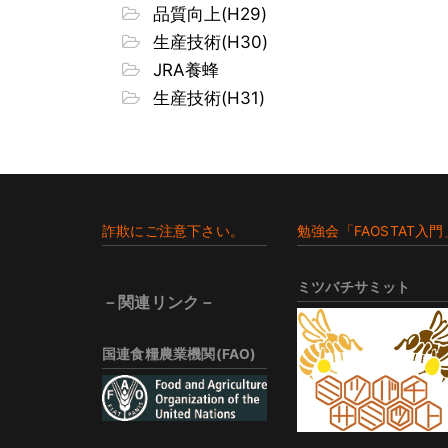
品質向上(H29)
生産技術(H30)
JRA養蜂
生産技術(H31)
Footer
詐欺にご注意下さい。
勉強会「FAOSTAT入門
ミツバチサミット
－関連リンク－
国連食糧農業機関(FAO)