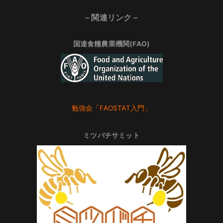
－関連リンク－
国連食糧農業機関(FAO)
勉強会「FAOSTAT入門」
ミツバチサミット