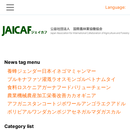
Language:
Skip
Skip
to
to
main
main
navigation
content
News tag menu
養蜂
ジェンダー
日本
イネ
ゴマ
ミャンマー
ブルキナファソ
灌漑
ラオス
モンゴル
ベトナム
タイ
食料ロス
ケニア
ガーナ
フードバリューチェーン
農業機械
農産加工
栄養改善
カカオ
ギニア
アフガニスタン
コートジボワール
アンゴラ
エクアドル
ボリビア
ルワンダ
カンボジア
セネガル
マダガスカル
Category list