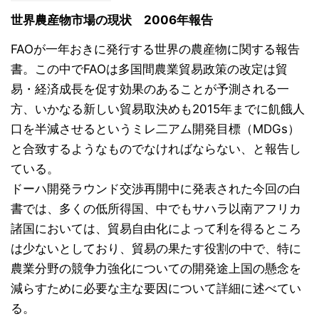
世界農産物市場の現状 2006年報告
FAOが一年おきに発行する世界の農産物に関する報告
書。この中でFAOは多国間農業貿易政策の改定は貿
易・経済成長を促す効果のあることが予測される一
方、いかなる新しい貿易取決めも2015年までに飢餓人
口を半減させるというミレ二アム開発目標（MDGs）
と合致するようなものでなければならない、と報告し
ている。
ドーハ開発ラウンド交渉再開中に発表された今回の白
書では、多くの低所得国、中でもサハラ以南アフリカ
諸国においては、貿易自由化によって利を得るところ
は少ないとしており、貿易の果たす役割の中で、特に
農業分野の競争力強化についての開発途上国の懸念を
減らすために必要な主な要因について詳細に述べてい
る。