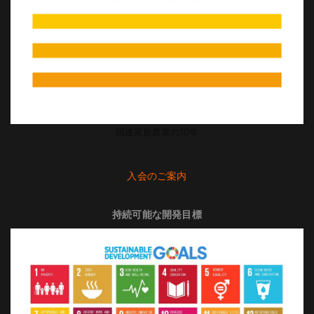
国連家族農業の10年
入会のご案内
持続可能な開発目標