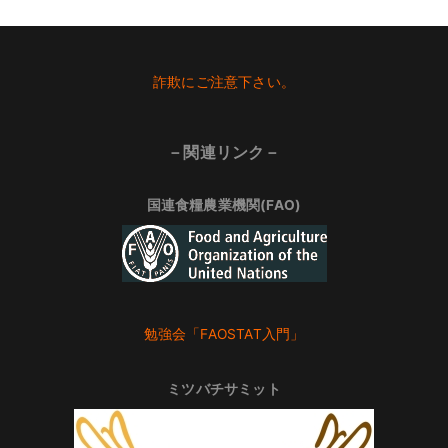
Footer
詐欺にご注意下さい。
－関連リンク－
国連食糧農業機関(FAO)
勉強会「FAOSTAT入門」
ミツバチサミット