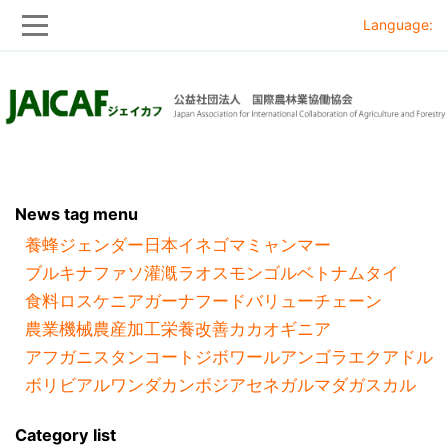
Language:
Skip
Skip
to
to
main
main
navigation
content
News tag menu
養蜂
ジェンダー
日本
イネ
ゴマ
ミャンマー
ブルキナファソ
灌漑
ラオス
モンゴル
ベトナム
タイ
食料ロス
ケニア
ガーナ
フードバリューチェーン
農業機械
農産加工
栄養改善
カカオ
ギニア
アフガニスタン
コートジボワール
アンゴラ
エクアドル
ボリビア
ルワンダ
カンボジア
セネガル
マダガスカル
Category list