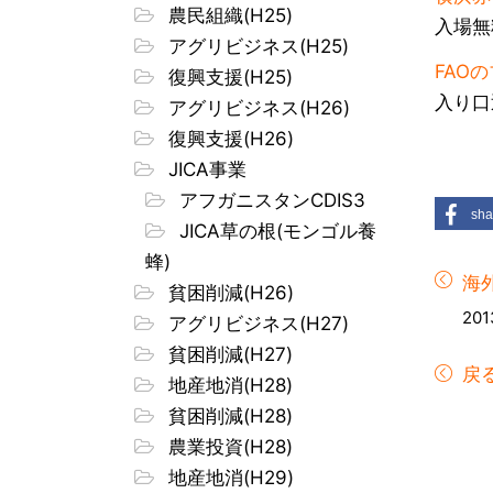
農民組織(H25)
入場無
アグリビジネス(H25)
FAO
復興支援(H25)
入り口
アグリビジネス(H26)
復興支援(H26)
JICA事業
アフガニスタンCDIS3
sha
JICA草の根(モンゴル養
蜂)
海
貧困削減(H26)
201
アグリビジネス(H27)
貧困削減(H27)
戻
地産地消(H28)
貧困削減(H28)
農業投資(H28)
地産地消(H29)