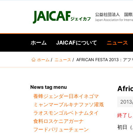
ホーム
JAICAFについて
ニュース
あ
ホーム
ニュース
AFRICAN FESTA 201
な
た
は
News tag menu
Af
こ
養蜂
ジェンダー
日本
イネ
ゴマ
こ
2013
ミャンマー
ブルキナファソ
灌漑
に
ラオス
モンゴル
ベトナム
タイ
い
終了し
食料ロス
ケニア
ガーナ
る
初日（
フードバリューチェーン