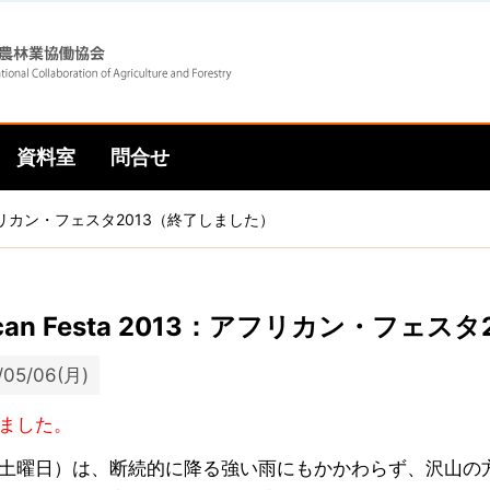
Skip
Skip
to
to
資料室
問合せ
main
main
3：アフリカン・フェスタ2013（終了しました）
navigation
content
rican Festa 2013：アフリカン・フェ
/05/06(月)
ました。
土曜日）は、断続的に降る強い雨にもかかわらず、沢山の