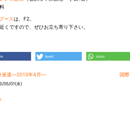
料
のブース
は、F2。
近くですので、ぜひお立ち寄り下さい。
re
tweet
share
外派遣―2013年4月―
国際
3/05/01(水)
る