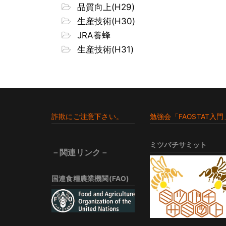
品質向上(H29)
生産技術(H30)
JRA養蜂
生産技術(H31)
Footer
詐欺にご注意下さい。
勉強会「FAOSTAT入門
ミツバチサミット
－関連リンク－
国連食糧農業機関(FAO)