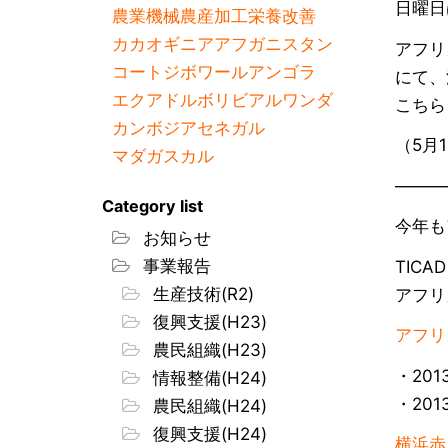
日曜日
農業機械
農産加工
栄養改善
カカオ
ギニア
アフガニスタン
アフリ
コートジボワール
アンゴラ
にて、
エクアドル
ボリビア
ルワンダ
こちら
カンボジア
セネガル
（5月
マダガスカル
―――
Category list
今年も
お知らせ
事業報告
TIC
生産技術(R2)
アフリ
復興支援(H23)
アフリカ
農民組織(H23)
・201
情報整備(H24)
・201
農民組織(H24)
復興支援(H24)
横浜赤