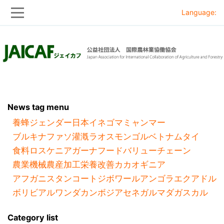
Language:
Skip
Skip
to
to
main
main
navigation
content
News tag menu
養蜂
ジェンダー
日本
イネ
ゴマ
ミャンマー
ブルキナファソ
灌漑
ラオス
モンゴル
ベトナム
タイ
食料ロス
ケニア
ガーナ
フードバリューチェーン
農業機械
農産加工
栄養改善
カカオ
ギニア
アフガニスタン
コートジボワール
アンゴラ
エクアドル
ボリビア
ルワンダ
カンボジア
セネガル
マダガスカル
Category list