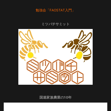
勉強会「FAOSTAT入門」
ミツバチサミット
国連家族農業の10年