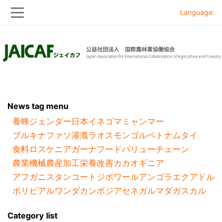
Language:
Skip
Skip
to
to
main
main
navigation
content
News tag menu
養蜂
ジェンダー
日本
イネ
ゴマ
ミャンマー
ブルキナファソ
灌漑
ラオス
モンゴル
ベトナム
タイ
食料ロス
ケニア
ガーナ
フードバリューチェーン
農業機械
農産加工
栄養改善
カカオ
ギニア
アフガニスタン
コートジボワール
アンゴラ
エクアドル
ボリビア
ルワンダ
カンボジア
セネガル
マダガスカル
Category list