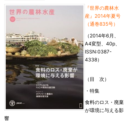
『世界の農林水
産』2014年夏号
（通巻835号）
（2014年6月、
A4変型、40p、
ISSN:0387-
4338）
（目 次）
・特集
食料のロス・廃棄
が環境に与える影
響