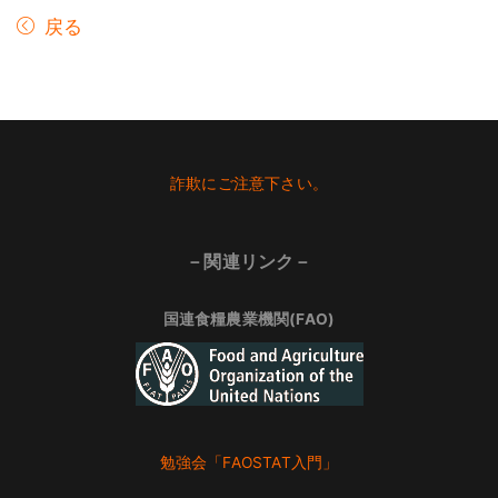
戻る
Footer
詐欺にご注意下さい。
－関連リンク－
国連食糧農業機関(FAO)
勉強会「FAOSTAT入門」