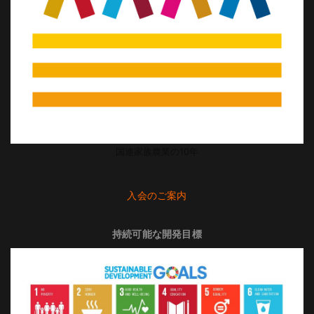
国連家族農業の10年
入会のご案内
持続可能な開発目標