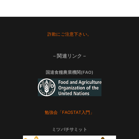
Footer
詐欺にご注意下さい。
－関連リンク－
国連食糧農業機関(FAO)
勉強会「FAOSTAT入門」
ミツバチサミット