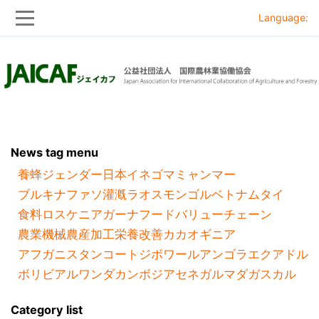
Language:
Skip
Skip
to
to
main
main
navigation
content
News tag menu
養蜂
ジェンダー
日本
イネ
ゴマ
ミャンマー
ブルキナファソ
灌漑
ラオス
モンゴル
ベトナム
タイ
食料ロス
ケニア
ガーナ
フードバリューチェーン
農業機械
農産加工
栄養改善
カカオ
ギニア
アフガニスタン
コートジボワール
アンゴラ
エクアドル
ボリビア
ルワンダ
カンボジア
セネガル
マダガスカル
Category list