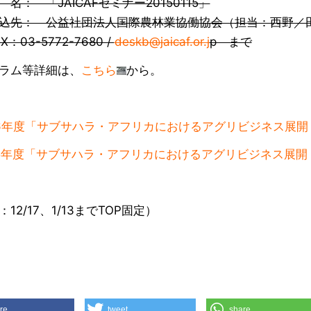
： 「JAICAFセミナー20150115」
先： 公益社団法人国際農林業協働協会（担当：西野／
03-5772-7680 /
deskb@jaicaf.or.j
p まで
ラム等詳細は、
こちら
から。
6年度「サブサハラ・アフリカにおけるアグリビジネス展開
5年度「サブサハラ・アフリカにおけるアグリビジネス展開
12/17、1/13までTOP固定）
re
tweet
share