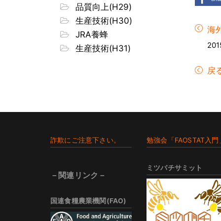
品質向上(H29)
生産技術(H30)
海
JRA養蜂
201
生産技術(H31)
戻
Footer
詐欺にご注意下さい。
勉強会「FAOSTAT入門
ミツバチサミット
－関連リンク－
国連食糧農業機関(FAO)