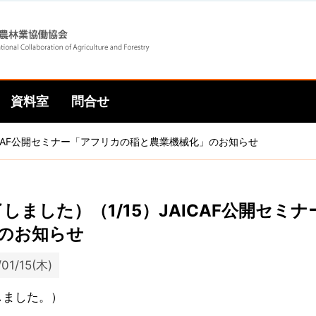
Skip
Skip
to
to
資料室
問合せ
main
main
AICAF公開セミナー「アフリカの稲と農業機械化」のお知らせ
navigation
content
了しました）（1/15）JAICAF公開セ
のお知らせ
/01/15(木)
しました。）