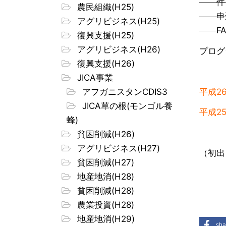
件 名
農民組織(H25)
申込
アグリビジネス(H25)
FAX：
復興支援(H25)
アグリビジネス(H26)
プログ
復興支援(H26)
JICA事業
アフガニスタンCDIS3
平成2
JICA草の根(モンゴル養
平成2
蜂)
貧困削減(H26)
アグリビジネス(H27)
（初出：
貧困削減(H27)
地産地消(H28)
貧困削減(H28)
農業投資(H28)
地産地消(H29)
sha