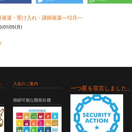
外派遣・受け入れ・講師派遣―12月―
5/01/05(月)
る
」
入会のご案内
一つ星を宣言しました
持続可能な開発目標