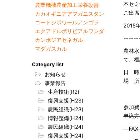
本セミ
農業機械
農産加工
栄養改善
ご出席
カカオ
ギニア
アフガニスタン
コートジボワール
アンゴラ
2015
エクアドル
ボリビア
ルワンダ
------
カンボジア
セネガル
マダガスカル
農林水
て、標
Category list
日 時
お知らせ
場 
事業報告
（東京
生産技術(R2)
復興支援(H23)
参加費
農民組織(H23)
申込方
情報整備(H24)
農民組織(H24)
FAX
復興支援(H24)