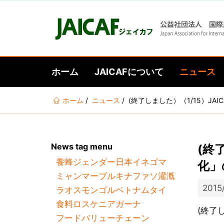
ホーム
JAICAFについて
ニュース
あ
ホーム
ニュース
(終了しました）（1/15）J
な
た
は
News tag menu
(終
こ
養蜂
ジェンダー
日本
イネ
ゴマ
こ
化」
ミャンマー
ブルキナファソ
灌漑
に
2015
ラオス
モンゴル
ベトナム
タイ
い
食料ロス
ケニア
ガーナ
る
(終了
フードバリューチェーン