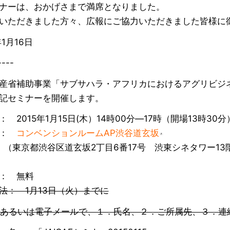
ナーは、おかげさまで満席となりました。
いただきました方々、広報にご協力いただきました皆様に
年1月16日
----
産省補助事業「サブサハラ・アフリカにおけるアグリビジ
記セミナーを開催します。
： 2015年1月15日(木）14時00分―17時（開場13時30分
所：
コンベンションルームAP渋谷道玄坂
都渋谷区道玄坂2丁目6番17号 渋東シネタワー13
： 無料
法： 1月13日（火）までに
 あるいは電子メールで、１．氏名、２．ご所属先、３．連