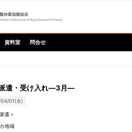
Skip
Skip
to
to
資料室
問合せ
main
main
navigation
content
派遣・受け入れ―3月―
/04/01(水)
派遣＞
カ地域