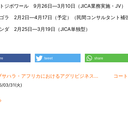
ジボワール 9月26日―3月10日（JICA業務実施・JV）
ラ 2月2日―4月17日（予定）（民間コンサルタント補
ダ 2月25日―3月19日（JICA単独型）
re
tweet
share
ブサハラ・アフリカにおけるアグリビジネス...
コート
5/03/31(火)
る