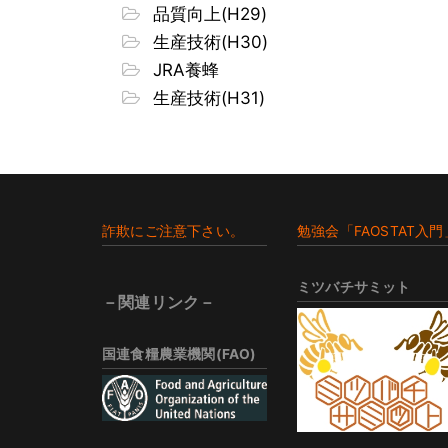
品質向上(H29)
生産技術(H30)
JRA養蜂
生産技術(H31)
Footer
詐欺にご注意下さい。
勉強会「FAOSTAT入門
ミツバチサミット
－関連リンク－
国連食糧農業機関(FAO)