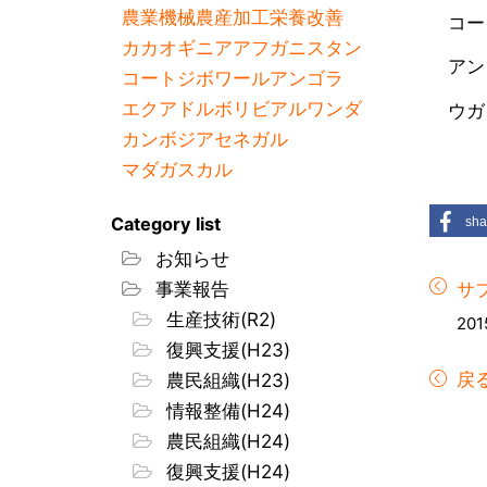
農業機械
農産加工
栄養改善
コート
カカオ
ギニア
アフガニスタン
アンゴ
コートジボワール
アンゴラ
エクアドル
ボリビア
ルワンダ
ウガン
カンボジア
セネガル
マダガスカル
Category list
sha
お知らせ
事業報告
サ
生産技術(R2)
201
復興支援(H23)
戻
農民組織(H23)
情報整備(H24)
農民組織(H24)
復興支援(H24)