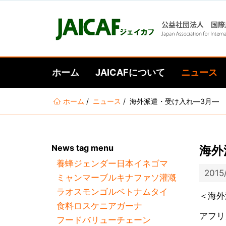
ホーム
JAICAFについて
ニュース
あ
ホーム
ニュース
海外派遣・受け入れ―3月―
な
た
は
News tag menu
海外
こ
養蜂
ジェンダー
日本
イネ
ゴマ
こ
2015
ミャンマー
ブルキナファソ
灌漑
に
ラオス
モンゴル
ベトナム
タイ
い
＜海外
食料ロス
ケニア
ガーナ
る
アフリ
フードバリューチェーン