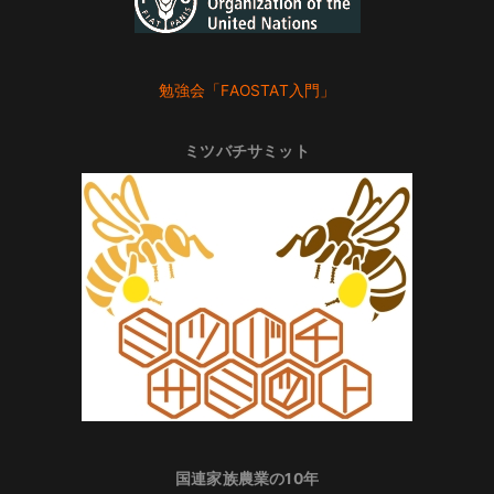
勉強会「FAOSTAT入門」
ミツバチサミット
国連家族農業の10年