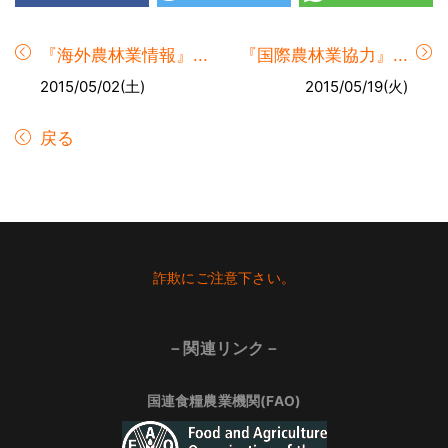
『海外農林業情報』...
『国際農林業協力』...
2015/05/02(土)
2015/05/19(火)
戻る
Footer
詐欺にご注意下さい。
－関連リンク－
国連食糧農業機関(FAO)