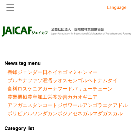
Language:
Skip
Skip
to
to
main
main
navigation
content
News tag menu
養蜂
ジェンダー
日本
イネ
ゴマ
ミャンマー
ブルキナファソ
灌漑
ラオス
モンゴル
ベトナム
タイ
食料ロス
ケニア
ガーナ
フードバリューチェーン
農業機械
農産加工
栄養改善
カカオ
ギニア
アフガニスタン
コートジボワール
アンゴラ
エクアドル
ボリビア
ルワンダ
カンボジア
セネガル
マダガスカル
Category list